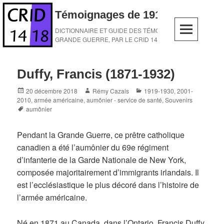
Skip
Témoignages de 1914-1918
to
content
DICTIONNAIRE ET GUIDE DES TÉMOINS DE LA
GRANDE GUERRE, PAR LE CRID 14-18
Duffy, Francis (1871-1932)
Posted
Author
Categories
20 décembre 2018
Rémy Cazals
1919-1930
,
2001-
on
2010
,
armée américaine
,
aumônier - service de santé
,
Souvenirs
Tags
aumônier
Pendant la Grande Guerre, ce prêtre catholique
canadien a été l’aumônier du 69e régiment
d’infanterie de la Garde Nationale de New York,
composée majoritairement d’immigrants irlandais. Il
est l’ecclésiastique le plus décoré dans l’histoire de
l’armée américaine.
Né en 1871 au Canada, dans l’Ontario, Francis Duffy