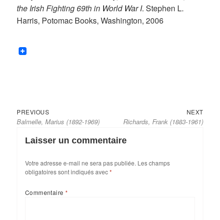
the Irish Fighting 69th in World War I
. Stephen L.
Harris, Potomac Books, Washington, 2006
Previous
Next
Navigation
PREVIOUS
NEXT
Balmelle, Marius (1892-1969)
Richards, Frank (1883-1961)
post:
post:
de
l’article
Laisser un commentaire
Votre adresse e-mail ne sera pas publiée.
Les champs
obligatoires sont indiqués avec
*
Commentaire
*