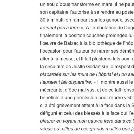
un trou d’obus transformé en mare, il ne peu
son capitaine l’autorise à se rendre au poste 
30 à minuit, en rampant sur les genoux, avec 
traînent pas à terre
». A l’ambulance de Dugny
finalement la position couchée prolongée lui 
l’œuvre de Balzac à la bibliothèque de l’hôpi
l’occasion pour l’auteur de narrer ses démêlé
aller à la messe, et il fait plusieurs fois aux
la circulaire de Justin Godart sur le respect 
placardée sur les murs de l’hôpital et l’on se
l’auraient fait disparaître.
» Il montre aussi l
mécréante, d’être mal vus, et de ce fait renv
bénéficie d’une permission pour rendre visite
ci a été grièvement atteint à la face dans la 
défiguré et celui des blessés à la face qui l’
pleurer en voyant mon pauvre frère dans ce tri
vécus au milieu de ces grands mutilés que je