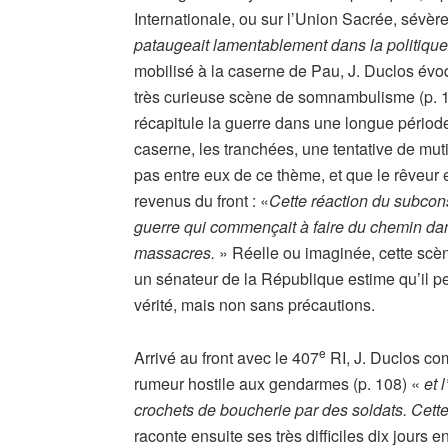
Internationale, ou sur l’Union Sacrée, sévèr
pataugeait lamentablement dans la politique
mobilisé à la caserne de Pau, J. Duclos évoq
très curieuse scène de somnambulisme (p. 
récapitule la guerre dans une longue périod
caserne, les tranchées, une tentative de mutil
pas entre eux de ce thème, et que le rêveur
revenus du front : «
Cette réaction du subcons
guerre qui commençait à faire du chemin d
massacres.
» Réelle ou imaginée, cette scè
un sénateur de la République estime qu’il p
vérité, mais non sans précautions.
e
Arrivé au front avec le 407
RI, J. Duclos com
rumeur hostile aux gendarmes (p. 108) «
et 
crochets de boucherie par des soldats. Cette i
raconte ensuite ses très difficiles dix jours