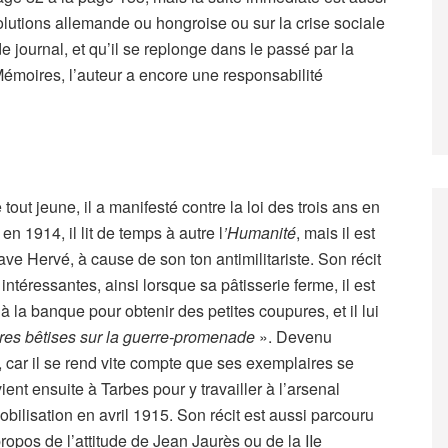
volutions allemande ou hongroise ou sur la crise sociale
e journal, et qu’il se replonge dans le passé par la
émoires, l’auteur a encore une responsabilité
out jeune, il a manifesté contre la loi des trois ans en
en 1914, il lit de temps à autre l
’Humanité
, mais il est
ve Hervé, à cause de son ton antimilitariste. Son récit
téressantes, ainsi lorsque sa pâtisserie ferme, il est
à la banque pour obtenir des petites coupures, et il lui
ires bêtises sur la guerre-promenade
». Devenu
, car il se rend vite compte que ses exemplaires se
evient ensuite à Tarbes pour y travailler à l’arsenal
bilisation en avril 1915. Son récit est aussi parcouru
ropos de l’attitude de Jean Jaurès ou de la IIe