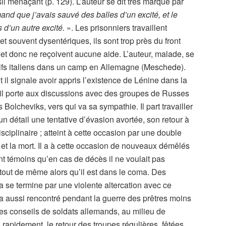
sil menaçant (p. 129). L’auteur se dit très marqué par
mand que j’avais sauvé des balles d’un excité, et le
 d’un autre excité.
». Les prisonniers travaillent
 souvent dysentériques, ils sont trop près du front
, et donc ne reçoivent aucune aide. L’auteur, malade, se
aptifs italiens dans un camp en Allemagne (Meschede).
 il signale avoir appris l’existence de Lénine dans la
u’il porte aux discussions avec des groupes de Russes
s Bolcheviks, vers qui va sa sympathie. Il part travailler
détail une tentative d’évasion avortée, son retour à
ciplinaire ; atteint à cette occasion par une double
e et la mort. Il a à cette occasion de nouveaux démêlés
nt témoins qu’en cas de décès il ne voulait pas
e tout de même alors qu’il est dans le coma. Des
a se termine par une violente altercation avec ce
l a aussi rencontré pendant la guerre des prêtres moins
es conseils de soldats allemands, au milieu de
rapidement, le retour des troupes régulières, fêtées