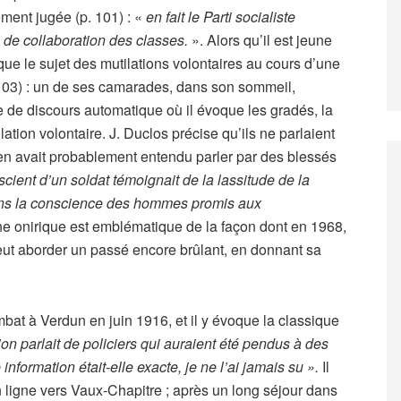
ement jugée (p. 101) : «
en fait le Parti socialiste
 de collaboration des classes.
». Alors qu’il est jeune
ue le sujet des mutilations volontaires au cours d’une
103) : un de ses camarades, dans son sommeil,
e de discours automatique où il évoque les gradés, la
ation volontaire. J. Duclos précise qu’ils ne parlaient
 en avait probablement entendu parler par des blessés
cient d’un soldat témoignait de la lassitude de la
ans la conscience des hommes promis aux
ne onirique est emblématique de la façon dont en 1968,
eut aborder un passé encore brûlant, en donnant sa
bat à Verdun en juin 1916, et il y évoque la classique
l’on parlait de policiers qui auraient été pendus à des
nformation était-elle exacte, je ne l’ai jamais su ».
Il
 en ligne vers Vaux-Chapitre ; après un long séjour dans