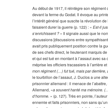
Au début de 1917, il réintègre son régiment d
devant la ferme du Godat. Il évoque au print
l’intérêt général que suscite la révolution de
faisaient durer la guerre (p. 122) : «
Est-il ju
s’enrichissent ?
» Il signale aussi que le no
discussions [discussions entre sympathisants 
avait pris publiquement position contre la gue
de ses chefs direct, le lieutenant marquis de
et qui est tué en montant à l’assaut avec sa c
méprise les officiers tracassiers à l’arrière e
mon régiment (…) fut tué, mais par derrière, 
le tourbillon de l’assaut, J. Duclos a une al
prisonnier allemand : il menace de l’abattre, 
Allemand, «
a souvent hanté ma mémoire. (…)
d’homme.
» (p. 127). Très en pointe, l’aute
ennemie et faits prisonniers, non sans qu’un 