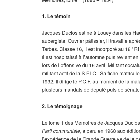
1. Le témoin
Jacques Duclos est né à Louey dans les Hau
aubergiste. Ouvrier pâtissier, il travaille a
e
Tarbes. Classe 16, il est incorporé au 18
RI 
il est hospitalisé à l’automne puis revient en
lors de l’offensive du 16 avril. Militant soci
militant actif de la S.F.I.C.. Sa fiche matri
1932. Il dirige le P.C.F. au moment de la ma
plusieurs mandats de député puis de sénate
2. Le témoignage
Le tome 1 des Mémoires de Jacques Duclos
Parti communiste
, a paru en 1968 aux éditi
l’expérience de la Grande Guerre va de la p