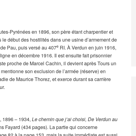
tes-Pyrénées en 1896, son père étant charpentier et
près le début des hostilités dans une usine d’armement de
e
de Pau, puis versé au 407
RI. À Verdun en juin 1916,
 ligne en décembre 1916. Il est ensuite fait prisonnier
aliste proche de Marcel Cachin, il devient après Tours un
cule mentionne son exclusion de l’armée (réserve) en
ladie de Maurice Thorez, et exerce durant sa carrière
ur.
, 1896 – 1934,
Le chemin que j’ai choisi, De Verdun au
ons Fayard (434 pages). La partie qui concerne
age 82 à la page 153, mais la suite immédiate est aussi