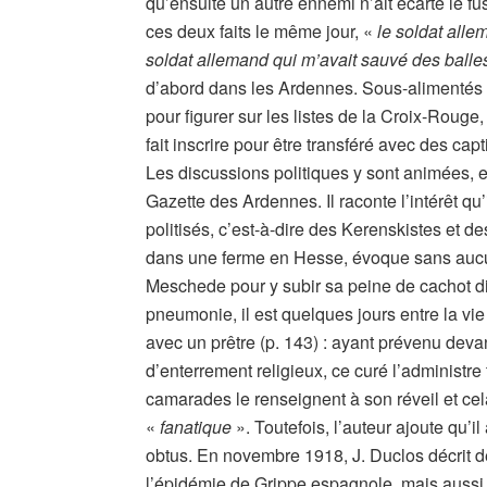
qu’ensuite un autre ennemi n’ait écarté le fu
ces deux faits le même jour, «
le soldat alle
soldat allemand qui m’avait sauvé des balles
d’abord dans les Ardennes. Sous-alimentés et
pour figurer sur les listes de la Croix-Rouge
fait inscrire pour être transféré avec des c
Les discussions politiques y sont animées, et
Gazette des Ardennes. Il raconte l’intérêt q
politisés, c’est-à-dire des Kerenskistes et de
dans une ferme en Hesse, évoque sans aucun 
Meschede pour y subir sa peine de cachot dis
pneumonie, il est quelques jours entre la vi
avec un prêtre (p. 143) : ayant prévenu deva
d’enterrement religieux, ce curé l’administr
camarades le renseignent à son réveil et cel
«
fanatique
». Toutefois, l’auteur ajoute qu’i
obtus. En novembre 1918, J. Duclos décrit d
l’épidémie de Grippe espagnole, mais aussi, 