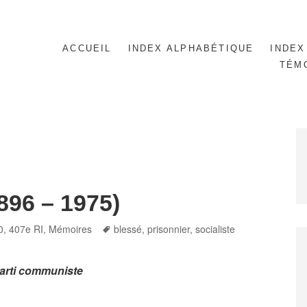
ACCUEIL
INDEX ALPHABÉTIQUE
INDEX
TÉM
896 – 1975)
Tags
0
,
407e RI
,
Mémoires
blessé
,
prisonnier
,
socialiste
Parti communiste