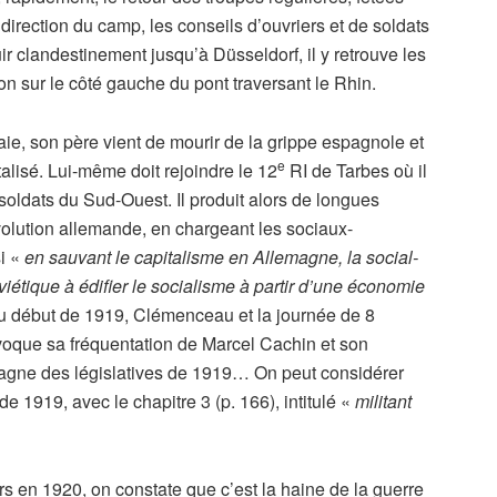
direction du camp, les conseils d’ouvriers et de soldats
uir clandestinement jusqu’à Düsseldorf, il y retrouve les
ion sur le côté gauche du pont traversant le Rhin.
 gaie, son père vient de mourir de la grippe espagnole et
e
talisé. Lui-même doit rejoindre le 12
RI de Tarbes où il
 soldats du Sud-Ouest. Il produit alors de longues
volution allemande, en chargeant les sociaux-
si «
en sauvant le capitalisme en Allemagne, la social-
iétique à édifier le socialisme à partir d’une économie
u début de 1919, Clémenceau et la journée de 8
voque sa fréquentation de Marcel Cachin et son
pagne des législatives de 1919… On peut considérer
n de 1919, avec le chapitre 3 (p. 166), intitulé «
militant
rs en 1920, on constate que c’est la haine de la guerre