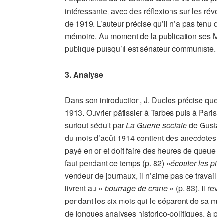
intéressante, avec des réflexions sur les ré
de 1919. L’auteur précise qu’il n’a pas tenu d
mémoire. Au moment de la publication ses M
publique puisqu’il est sénateur communiste.
3. Analyse
Dans son introduction, J. Duclos précise que t
1913. Ouvrier pâtissier à Tarbes puis à Paris 
surtout séduit par
La Guerre sociale
de Gusta
du mois d’août 1914 contient des anecdotes in
payé en or et doit faire des heures de queue 
faut pendant ce temps (p. 82) «
écouter les p
vendeur de journaux, il n’aime pas ce travail
livrent au «
bourrage de crâne »
(p. 83). Il r
pendant les six mois qui le séparent de sa mo
de longues analyses historico-politiques, à p