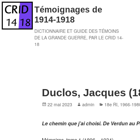
Skip
Témoignages de
to
1914-1918
content
DICTIONNAIRE ET GUIDE DES TÉMOINS
DE LA GRANDE GUERRE, PAR LE CRID 14-
18
Duclos, Jacques (1
Posted
Author
Categories
22 mai 2023
admin
18e RI
,
1966-198
on
Le chemin que j’ai choisi. De Verdun au 
Mémoires, tome 1 (1896 – 1934)