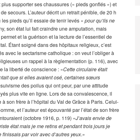
t plus supporter ses chaussures (« pieds gonflés ») et
de secours. L’auteur décrit un retrait pénible, de 20 h
les pieds qu’il essaie de tenir levés «
pour qu’ils ne
, son état lui fait craindre une amputation, mais
permet et la guérison et la lecture de l’essentiel de
tal. Étant soigné dans des hôpitaux religieux, c’est
s avec le sectarisme catholique : on veut l’obliger à
 religieuses un rappel à la règlementation (p. 116), avec
de la liberté de conscience : «
Cette circulaire était
ntait que si elles avaient osé, certaines sœurs
e suivisme des poilus qui ont peur, par une attitude
oyés plus vite en ligne. Lors de sa convalescence, il
 à son frère à l’hôpital du Val de Grâce à Paris. Celui-
Somme, et l’auteur est épouvanté par l’état de son frère
entouraient (octobre 1916, p. 119) «
J’avais envie de
ste état mais je me retins et pendant trois jours je
 finissais par voir avec d’autres yeux
.»