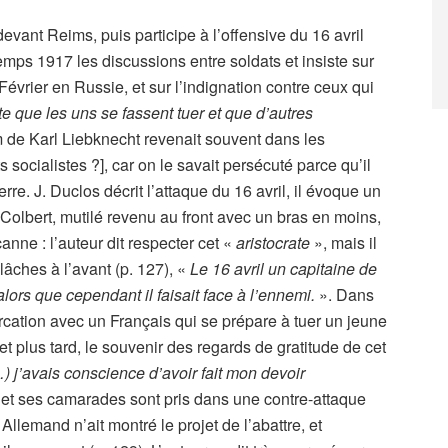
evant Reims, puis participe à l’offensive du 16 avril
emps 1917 les discussions entre soldats et insiste sur
 Février en Russie, et sur l’indignation contre ceux qui
ste que les uns se fassent tuer et que d’autres
m de Karl Liebknecht revenait souvent dans les
socialistes ?], car on le savait persécuté parce qu’il
rre. J. Duclos décrit l’attaque du 16 avril, il évoque un
 Colbert, mutilé revenu au front avec un bras en moins,
anne : l’auteur dit respecter cet «
aristocrate
», mais il
t lâches à l’avant (p. 127), «
Le 16 avril un capitaine de
alors que cependant il faisait face à l’ennemi.
». Dans
tercation avec un Français qui se prépare à tuer un jeune
et plus tard, le souvenir des regards de gratitude de cet
 j’avais conscience d’avoir fait mon devoir
ur et ses camarades sont pris dans une contre-attaque
Allemand n’ait montré le projet de l’abattre, et