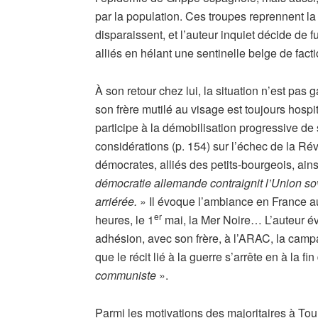
par la population. Ces troupes reprennent la 
disparaissent, et l’auteur inquiet décide de f
alliés en hélant une sentinelle belge de fact
À son retour chez lui, la situation n’est pas
son frère mutilé au visage est toujours hospi
participe à la démobilisation progressive de
considérations (p. 154) sur l’échec de la Ré
démocrates, alliés des petits-bourgeois, ain
démocratie allemande contraignit l’Union sov
arriérée.
» Il évoque l’ambiance en France a
er
heures, le 1
mai, la Mer Noire… L’auteur é
adhésion, avec son frère, à l’ARAC, la cam
que le récit lié à la guerre s’arrête en à la fi
communiste
».
Parmi les motivations des majoritaires à Tou