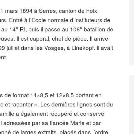
11 mars 1894 à Serres, canton de Foix
rs. Entré à l’Ecole normale d’instituteurs de
e
e
s au 14
RI, puis il passe au 106
bataillon de
uses. Il est caporal, chef de pièce. Il arrive
 29 juillet dans les Vosges, à Linekopf. Il avait
nt.
ets de format 14×8,5 et 12×8,5 portant en
re et raconter ». Les dernières lignes sont du
a famille a également récupéré et conservé
ui adressées par sa fiancée Marie et par
né de larges extraits, placés dans l’ordre