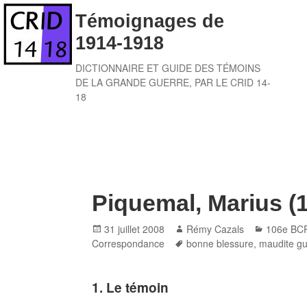
Skip
Témoignages de
to
1914-1918
content
DICTIONNAIRE ET GUIDE DES TÉMOINS
DE LA GRANDE GUERRE, PAR LE CRID 14-
18
Piquemal, Marius (
Posted
Author
Categori
31 juillet 2008
Rémy Cazals
106e BC
on
Tags
Correspondance
bonne blessure
,
maudite gu
1. Le témoin