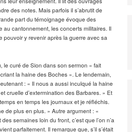
dans leur enseignement. Il lit des ouvrages
dre des notes. Mais parfois il s’abrutit de
 grande part du témoignage évoque des
e au cantonnement, les concerts militaires. Il
e pouvoir y revenir après la guerre avec sa
0), le curé de Sion dans son sermon « fait
 criant la haine des Boches ». Le lendemain,
utenant : « Il nous a aussi inculqué la haine
e et cruelle d’extermination des Barbares. » Et
e temps en temps les journaux et je réfléchis.
e de plus en plus. » Autre argument : «
t des semaines loin du front, c’est que l’on n’a
ent parfaitement. Il remarque que, s’il s’était