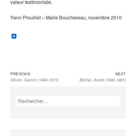
valeur testimoniale.
Yann Prouillet – Marie Bouchereau, novembre 2010
Previous
Next
Navigation
PREVIOUS
NEXT
Olivier, Gaston (1884-1915)
Michel, André (1892-1981)
post:
post:
de
l’article
Rechercher :