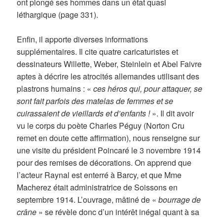
ont plongé ses hommes dans un état quasi
léthargique (page 331).
Enfin, il apporte diverses informations
supplémentaires. Il cite quatre caricaturistes et
dessinateurs Willette, Weber, Steinlein et Abel Faivre
aptes à décrire les atrocités allemandes utilisant des
plastrons humains : «
ces héros qui, pour attaquer, se
sont fait parfois des matelas de femmes et se
cuirassaient de vieillards et d’enfants !
». Il dit avoir
vu le corps du poète Charles Péguy (Norton Cru
remet en doute cette affirmation), nous renseigne sur
une visite du président Poincaré le 3 novembre 1914
pour des remises de décorations. On apprend que
l’acteur Raynal est enterré à Barcy, et que Mme
Macherez était administratrice de Soissons en
septembre 1914. L’ouvrage, mâtiné de «
bourrage de
crâne
» se révèle donc d’un intérêt inégal quant à sa