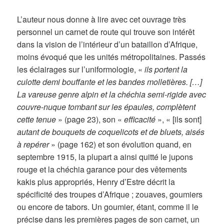
L’auteur nous donne à lire avec cet ouvrage très
personnel un carnet de route qui trouve son intérêt
dans la vision de l’intérieur d’un bataillon d’Afrique,
moins évoqué que les unités métropolitaines. Passés
les éclairages sur l’uniformologie, «
ils portent la
culotte demi bouffante et les bandes molletières. […]
La vareuse genre alpin et la chéchia semi-rigide avec
couvre-nuque tombant sur les épaules, complètent
cette tenue
» (page 23), son «
efficacité
», « [ils sont]
autant de bouquets de coquelicots et de bluets, aisés
à repérer
» (page 162) et son évolution quand, en
septembre 1915, la plupart a ainsi quitté le jupons
rouge et la chéchia garance pour des vêtements
kakis plus appropriés, Henry d’Estre décrit la
spécificité des troupes d’Afrique ; zouaves, goumiers
ou encore de tabors. Un goumier, étant, comme il le
précise dans les premières pages de son carnet, un