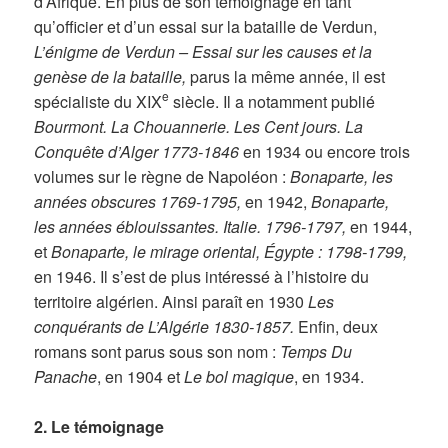
d’Afrique. En plus de son témoignage en tant
qu’officier et d’un essai sur la bataille de Verdun,
L’énigme de Verdun – Essai sur les causes et la
genèse de la bataille,
parus la même année, il est
e
spécialiste du XIX
siècle. Il a notamment publié
Bourmont. La Chouannerie. Les Cent jours. La
Conquête d’Alger 1773-1846
en 1934 ou encore trois
volumes sur le règne de Napoléon :
Bonaparte, les
années obscures 1769-1795,
en 1942,
Bonaparte,
les années éblouissantes. Italie. 1796-1797,
en 1944,
et
Bonaparte, le mirage oriental, Égypte : 1798-1799,
en 1946. Il s’est de plus intéressé à l’histoire du
territoire algérien. Ainsi paraît en 1930
Les
conquérants de L’Algérie 1830-1857.
Enfin, deux
romans sont parus sous son nom :
Temps Du
Panache
, en 1904 et
Le bol magique
, en 1934.
2. Le témoignage