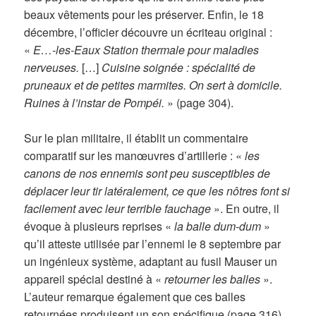
beaux vêtements pour les préserver. Enfin, le 18
décembre, l’officier découvre un écriteau original :
«
E…-les-Eaux Station thermale pour maladies
nerveuses.
[…]
Cuisine soignée : spécialité de
pruneaux et de petites marmites. On sert à domicile.
Ruines à l’instar de Pompéi.
» (page 304).
Sur le plan militaire, il établit un commentaire
comparatif sur les manœuvres d’artillerie : «
les
canons de nos ennemis sont peu susceptibles de
déplacer leur tir latéralement, ce que les nôtres font si
facilement avec leur terrible fauchage
». En outre, il
évoque à plusieurs reprises «
la balle dum-dum
»
qu’il atteste utilisée par l’ennemi le 8 septembre par
un ingénieux système, adaptant au fusil Mauser un
appareil spécial destiné à «
retourner les balles
».
L’auteur remarque également que ces balles
retournées produisent un son spécifique (page 316).