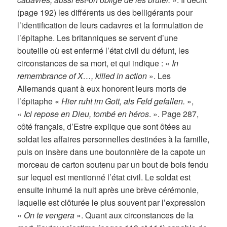
(page 192) les différents us des belligérants pour
l’identification de leurs cadavres et la formulation de
l’épitaphe. Les britanniques se servent d’une
bouteille où est enfermé l’état civil du défunt, les
circonstances de sa mort, et qui indique : «
In
remembrance of X…, killed in action
». Les
Allemands quant à eux honorent leurs morts de
l’épitaphe «
Hier ruht im Gott, als Feld gefallen.
»,
«
Ici repose en Dieu, tombé en héros
. ». Page 287,
côté français, d’Estre explique que sont ôtées au
soldat les affaires personnelles destinées à la famille,
puis on insère dans une boutonnière de la capote un
morceau de carton soutenu par un bout de bois fendu
sur lequel est mentionné l’état civil. Le soldat est
ensuite inhumé la nuit après une brève cérémonie,
laquelle est clôturée le plus souvent par l’expression
«
On te vengera
». Quant aux circonstances de la