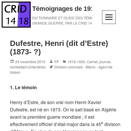
Skip
Témoignages de 1914-1918
to
content
DICTIONNAIRE ET GUIDE DES TÉMOINS DE LA
GRANDE GUERRE, PAR LE CRID 14-18
Dufestre, Henri (dit d’Estre)
(1873- ?)
Posted
Author
Categories
24 novembre 2010
YP
1919-1930
,
Carnet, journal
,
on
Tags
combattant (infanterie)
Division coloniale - Maroc - agent de
liaison
1. Le témoin
Henry d’Estre, de son vrai nom Henri-Xavier
Dufestre, est né en 1873. On le sait basé en Algérie
avant la première guerre mondiale ; il est
e
effectivement officier d’état-major dans la 45
division