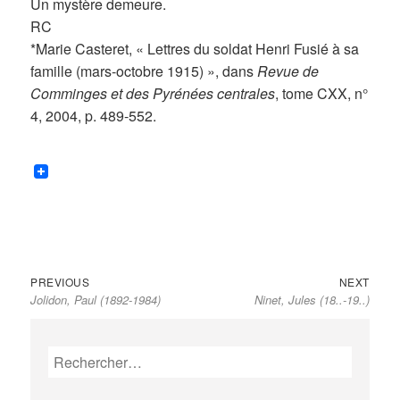
Un mystère demeure.
RC
*Marie Casteret, « Lettres du soldat Henri Fusié à sa
famille (mars-octobre 1915) », dans
Revue de
Comminges et des Pyrénées centrales
, tome CXX, n°
4, 2004, p. 489-552.
Previous
Next
Navigation
PREVIOUS
NEXT
Jolidon, Paul (1892-1984)
Ninet, Jules (18..-19..)
post:
post:
de
l’article
Rechercher :