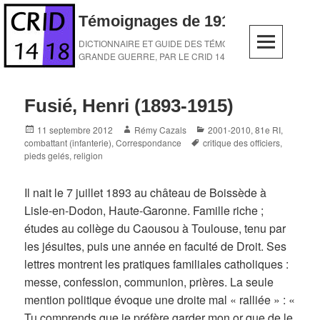
Skip
Témoignages de 1914-1918
to
content
DICTIONNAIRE ET GUIDE DES TÉMOINS DE LA
GRANDE GUERRE, PAR LE CRID 14-18
Fusié, Henri (1893-1915)
Posted
Author
Categories
11 septembre 2012
Rémy Cazals
2001-2010
,
81e RI
,
on
Tags
combattant (infanterie)
,
Correspondance
critique des officiers
,
pieds gelés
,
religion
Il nait le 7 juillet 1893 au château de Boissède à
Lisle-en-Dodon, Haute-Garonne. Famille riche ;
études au collège du Caousou à Toulouse, tenu par
les jésuites, puis une année en faculté de Droit. Ses
lettres montrent les pratiques familiales catholiques :
messe, confession, communion, prières. La seule
mention politique évoque une droite mal « ralliée » : «
Tu comprends que je préfère garder mon or que de le