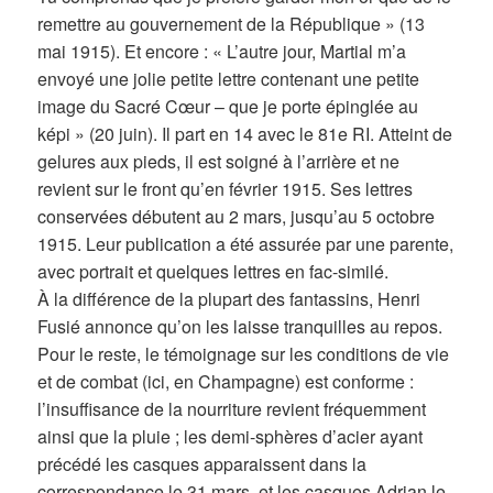
remettre au gouvernement de la République » (13
mai 1915). Et encore : « L’autre jour, Martial m’a
envoyé une jolie petite lettre contenant une petite
image du Sacré Cœur – que je porte épinglée au
képi » (20 juin). Il part en 14 avec le 81e RI. Atteint de
gelures aux pieds, il est soigné à l’arrière et ne
revient sur le front qu’en février 1915. Ses lettres
conservées débutent au 2 mars, jusqu’au 5 octobre
1915. Leur publication a été assurée par une parente,
avec portrait et quelques lettres en fac-similé.
À la différence de la plupart des fantassins, Henri
Fusié annonce qu’on les laisse tranquilles au repos.
Pour le reste, le témoignage sur les conditions de vie
et de combat (ici, en Champagne) est conforme :
l’insuffisance de la nourriture revient fréquemment
ainsi que la pluie ; les demi-sphères d’acier ayant
précédé les casques apparaissent dans la
correspondance le 31 mars, et les casques Adrian le