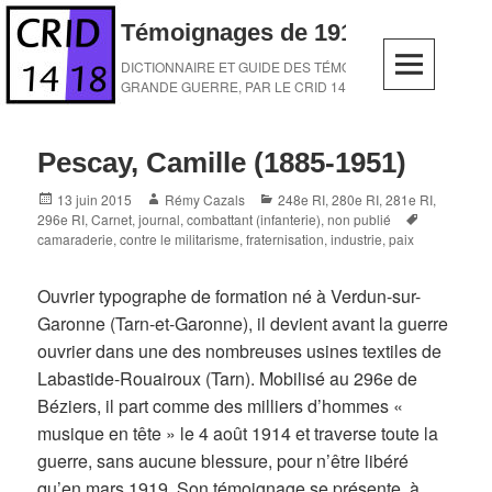
Skip
Témoignages de 1914-1918
to
content
DICTIONNAIRE ET GUIDE DES TÉMOINS DE LA
GRANDE GUERRE, PAR LE CRID 14-18
Pescay, Camille (1885-1951)
Posted
Author
Categories
13 juin 2015
Rémy Cazals
248e RI
,
280e RI
,
281e RI
,
on
Tags
296e RI
,
Carnet, journal
,
combattant (infanterie)
,
non publié
camaraderie
,
contre le militarisme
,
fraternisation
,
industrie
,
paix
Ouvrier typographe de formation né à Verdun-sur-
Garonne (Tarn-et-Garonne), il devient avant la guerre
ouvrier dans une des nombreuses usines textiles de
Labastide-Rouairoux (Tarn). Mobilisé au 296e de
Béziers, il part comme des milliers d’hommes «
musique en tête » le 4 août 1914 et traverse toute la
guerre, sans aucune blessure, pour n’être libéré
qu’en mars 1919. Son témoignage se présente, à