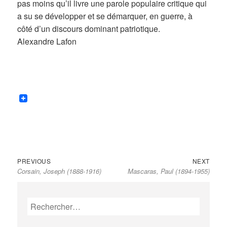
pas moins qu’il livre une parole populaire critique qui
a su se développer et se démarquer, en guerre, à
côté d’un discours dominant patriotique.
Alexandre Lafon
Previous
Next
Navigation
PREVIOUS
NEXT
Corsain, Joseph (1888-1916)
Mascaras, Paul (1894-1955)
post:
post:
de
l’article
Rechercher :