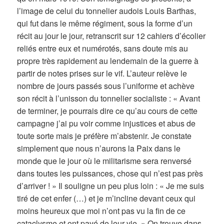
l’image de celui du tonnelier audois Louis Barthas,
qui fut dans le même régiment, sous la forme d’un
récit au jour le jour, retranscrit sur 12 cahiers d’écolier
reliés entre eux et numérotés, sans doute mis au
propre très rapidement au lendemain de la guerre à
partir de notes prises sur le vif. L’auteur relève le
nombre de jours passés sous l’uniforme et achève
son récit à l’unisson du tonnelier socialiste : « Avant
de terminer, je pourrais dire ce qu’au cours de cette
campagne j’ai pu voir comme injustices et abus de
toute sorte mais je préfère m’abstenir. Je constate
simplement que nous n’aurons la Paix dans le
monde que le jour où le militarisme sera renversé
dans toutes les puissances, chose qui n’est pas près
d’arriver ! » Il souligne un peu plus loin : « Je me suis
tiré de cet enfer (…) et je m’incline devant ceux qui
moins heureux que moi n’ont pas vu la fin de ce
cataclysme et ont payé de leur vie. » On trouve dans