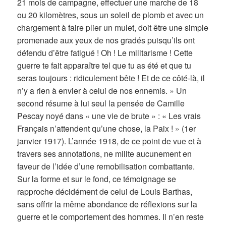
21 mois de campagne, effectuer une marche de 18
ou 20 kilomètres, sous un soleil de plomb et avec un
chargement à faire plier un mulet, doit être une simple
promenade aux yeux de nos gradés puisqu’ils ont
défendu d’être fatigué ! Oh ! Le militarisme ! Cette
guerre te fait apparaître tel que tu as été et que tu
seras toujours : ridiculement bête ! Et de ce côté-là, il
n’y a rien à envier à celui de nos ennemis. » Un
second résume à lui seul la pensée de Camille
Pescay noyé dans « une vie de brute » : « Les vrais
Français n’attendent qu’une chose, la Paix ! » (1er
janvier 1917). L’année 1918, de ce point de vue et à
travers ses annotations, ne milite aucunement en
faveur de l’idée d’une remobilisation combattante.
Sur la forme et sur le fond, ce témoignage se
rapproche décidément de celui de Louis Barthas,
sans offrir la même abondance de réflexions sur la
guerre et le comportement des hommes. Il n’en reste