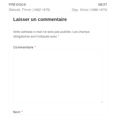
Previous
Next
Navigation
PREVIOUS
NEXT
Deloule, Firmin (1892-1979)
Gay, Victor (1888-1974)
post:
post:
de
l’article
Laisser un commentaire
Votre adresse e-mail ne sera pas publiée.
Les champs
obligatoires sont indiqués avec
*
Commentaire
*
Nom
*