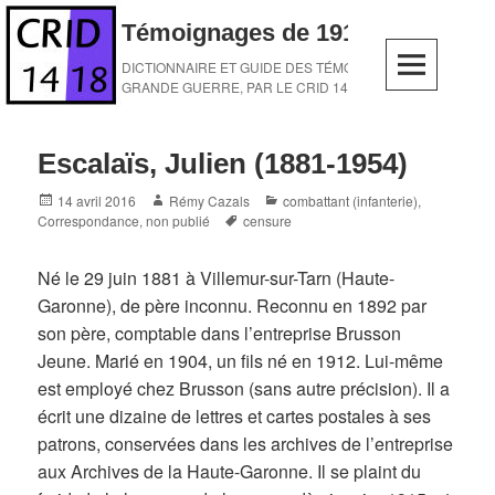
Skip
Témoignages de 1914-1918
to
content
DICTIONNAIRE ET GUIDE DES TÉMOINS DE LA
GRANDE GUERRE, PAR LE CRID 14-18
Escalaïs, Julien (1881-1954)
Posted
Author
Categories
14 avril 2016
Rémy Cazals
combattant (infanterie)
,
on
Tags
Correspondance
,
non publié
censure
Né le 29 juin 1881 à Villemur-sur-Tarn (Haute-
Garonne), de père inconnu. Reconnu en 1892 par
son père, comptable dans l’entreprise Brusson
Jeune. Marié en 1904, un fils né en 1912. Lui-même
est employé chez Brusson (sans autre précision). Il a
écrit une dizaine de lettres et cartes postales à ses
patrons, conservées dans les archives de l’entreprise
aux Archives de la Haute-Garonne. Il se plaint du