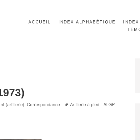
ACCUEIL
INDEX ALPHABÉTIQUE
INDEX
TÉM
1973)
Tags
t (artillerie)
,
Correspondance
Artillerie à pied - ALGP