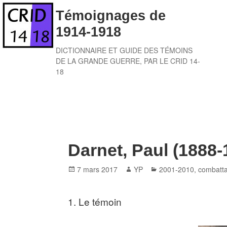
Skip
Témoignages de
to
1914-1918
content
DICTIONNAIRE ET GUIDE DES TÉMOINS
DE LA GRANDE GUERRE, PAR LE CRID 14-
18
Darnet, Paul (1888-
Posted
Author
Categories
7 mars 2017
YP
2001-2010
,
combattan
on
1. Le témoin