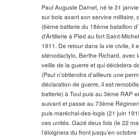
Paul Auguste Darnet, né le 31 janvie
sur bois avant son service militaire, q
(6ème batterie du 18ème bataillon d
d’Artillerie à Pied au fort Saint-Mic
1911. De retour dans la vie civile, i
sténodactylo, Berthe Richard, avec laq
veille de la guerre et qui décèdera
(Paul n’obtiendra d’ailleurs une perm
déclaration de guerre, il est remob
batterie) à Toul puis au 3ème RAP en
suivant et passe au 73ème Régiment
puis maréchal-des-logis (21 juin 1915)
ces unités. Gazé deux fois (le 22 ma
l’éloignera du front jusqu’en octob