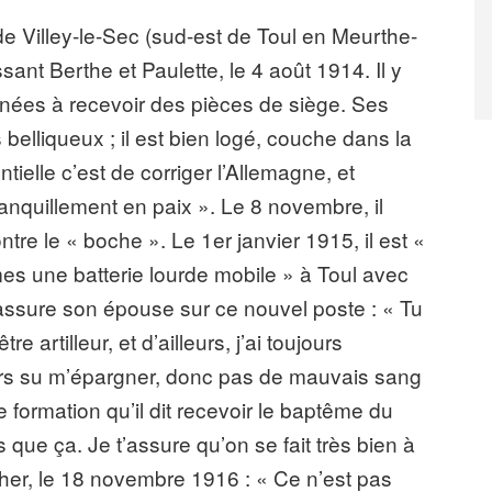
 de Villey-le-Sec (sud-est de Toul en Meurthe-
ssant Berthe et Paulette, le 4 août 1914. Il y
tinées à recevoir des pièces de siège. Ses
belliqueux ; il est bien logé, couche dans la
tielle c’est de corriger l’Allemagne, et
anquillement en paix ». Le 8 novembre, il
tre le « boche ». Le 1er janvier 1915, il est «
s une batterie lourde mobile » à Toul avec
rassure son épouse sur ce nouvel poste : « Tu
e artilleur, et d’ailleurs, j’ai toujours
urs su m’épargner, donc pas de mauvais sang
e formation qu’il dit recevoir le baptême du
 que ça. Je t’assure qu’on se fait très bien à
âcher, le 18 novembre 1916 : « Ce n’est pas