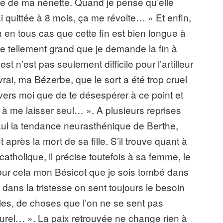
nuie de ma nénette. Quand je pense qu’elle
i quittée à 8 mois, ça me révolte… » Et enfin,
ain en tous cas que cette fin est bien longue à
vie tellement grand que je demande la fin à
st n’est pas seulement difficile pour l’artilleur
t vrai, ma Bézerbe, que le sort a été trop cruel
vers moi que de te désespérer à ce point et
 à me laisser seul… ». A plusieurs reprises
aul la tendance neurasthénique de Berthe,
près la mort de sa fille. S’il trouve quant à
catholique, il précise toutefois à sa femme, le
our cela mon Bésicot que je sois tombé dans
 dans la tristesse on sent toujours le besoin
lles, de choses que l’on ne se sent pas
aturel… ». La paix retrouvée ne change rien à