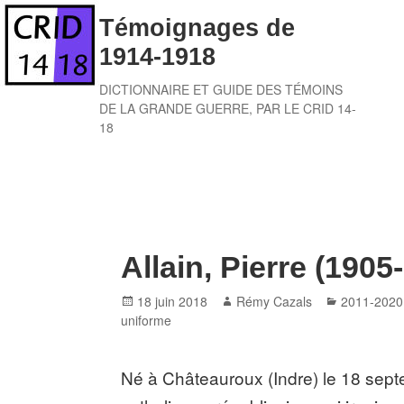
Skip
Témoignages de
to
1914-1918
content
DICTIONNAIRE ET GUIDE DES TÉMOINS
DE LA GRANDE GUERRE, PAR LE CRID 14-
18
Allain, Pierre (1905
Posted
Author
Categories
18 juin 2018
Rémy Cazals
2011-2020
on
uniforme
Né à Châteauroux (Indre) le 18 sept