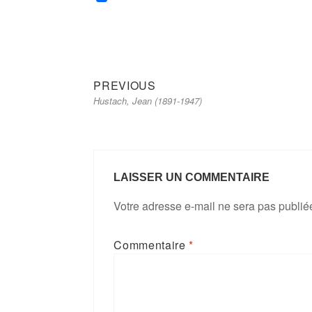
Previous
Navigation
PREVIOUS
Hustach, Jean (1891-1947)
post:
de
l’article
LAISSER UN COMMENTAIRE
Votre adresse e-mail ne sera pas publié
Commentaire
*