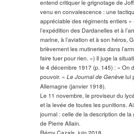
entend critiquer le grignotage de Jof
venu en convalescence : une tactiqu
appréciable des régiments entiers » (p
l’expédition des Dardanelles et à l’a
marine, à l’aviation et à son héros, 
brièvement les mutineries dans l’armé
faire tuer pour rien. ») Il juge la si
le 4 décembre 1917 (p. 145) : « On d
pouvoir. »
lui
Le Journal de Genève
Allemagne (janvier 1918).
Le 11 novembre, le proviseur du lycé
et la levée de toutes les punitions. 
journal : celle de la description de l
de Pierre Allain.
Rémy Cazals, juin 2018