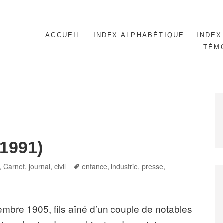
ACCUEIL
INDEX ALPHABÉTIQUE
INDEX
TÉM
-1991)
Tags
,
Carnet, journal
,
civil
enfance
,
industrie
,
presse
,
embre 1905, fils aîné d’un couple de notables