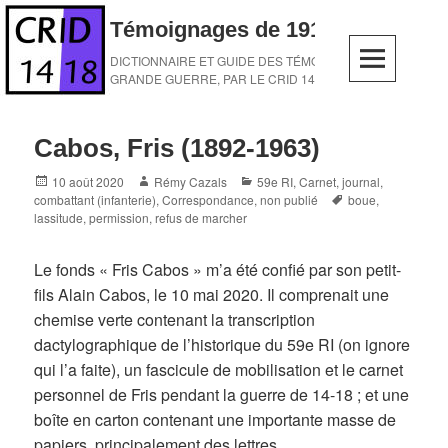
Skip
Témoignages de 1914-1918
to
content
DICTIONNAIRE ET GUIDE DES TÉMOINS DE LA
GRANDE GUERRE, PAR LE CRID 14-18
Cabos, Fris (1892-1963)
Posted
Author
Categories
10 août 2020
Rémy Cazals
59e RI
,
Carnet, journal
,
on
Tags
combattant (infanterie)
,
Correspondance
,
non publié
boue
,
lassitude
,
permission
,
refus de marcher
Le fonds « Fris Cabos » m’a été confié par son petit-
fils Alain Cabos, le 10 mai 2020. Il comprenait une
chemise verte contenant la transcription
dactylographique de l’historique du 59e RI (on ignore
qui l’a faite), un fascicule de mobilisation et le carnet
personnel de Fris pendant la guerre de 14-18 ; et une
boîte en carton contenant une importante masse de
papiers, principalement des lettres.