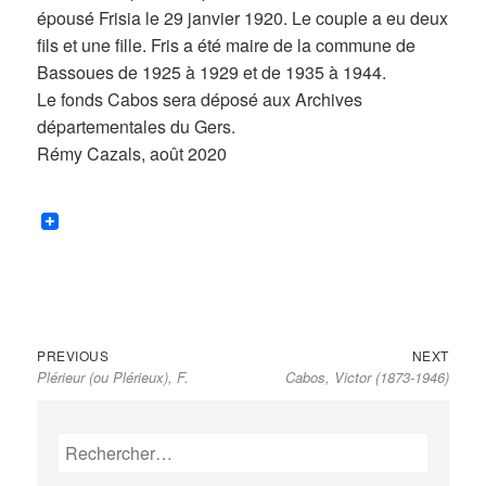
épousé Frisia le 29 janvier 1920. Le couple a eu deux
fils et une fille. Fris a été maire de la commune de
Bassoues de 1925 à 1929 et de 1935 à 1944.
Le fonds Cabos sera déposé aux Archives
départementales du Gers.
Rémy Cazals, août 2020
Previous
Next
Navigation
PREVIOUS
NEXT
Plérieur (ou Plérieux), F.
Cabos, Victor (1873-1946)
post:
post:
de
l’article
Rechercher :