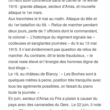
Un récit suivi commence dans le carnet le 16 février
1915 : grande attaque, secteur d’Arras, et nouvelle
attaque le 1er mars.
Aux tranchées le 9 mai au matin. Attaque du 88e et
du 1er bataillon du 59. « Refus de marcher pendant
deux jours, perte de 7 officiers dont le commandant,
le colonel ». L’historique du régiment signale les «
coûteuses et sanglantes journées » du 9 au 13 mai
1915. Il n’est évidemment pas question de refus de
marcher. Au contraire, dit le texte frauduleux, « le
moral reste élevé et l’énergie des hommes digne de
tout éloge ».
Le 19, au château de Blanzy : « Les Boches sont à
quelques mètres à peine, position très tranquille avec
tous les agréments possibles, on faisait du piano
toute la journée. »
En juin, secteur d’Arras où Fris a plaisir à causer du
pays avec des camarades du Gers . Le 22 juin, il note