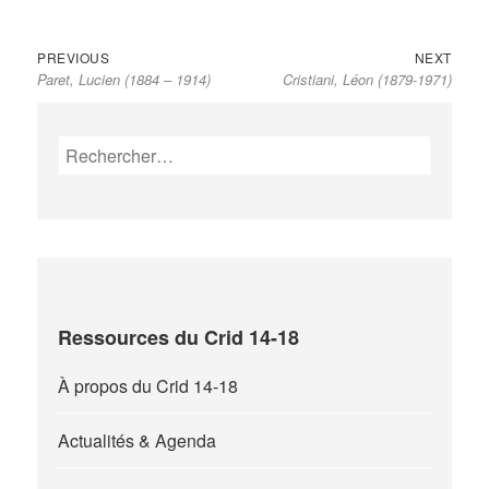
Previous
Next
Navigation
PREVIOUS
NEXT
Paret, Lucien (1884 – 1914)
Cristiani, Léon (1879-1971)
post:
post:
de
l’article
Rechercher :
Ressources du Crid 14-18
À propos du Crid 14-18
Actualités & Agenda