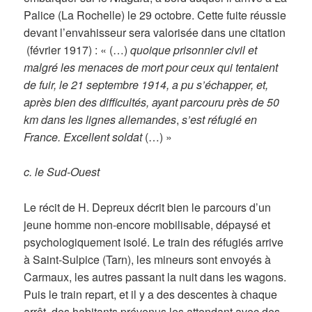
Palice (La Rochelle) le 29 octobre. Cette fuite réussie
devant l’envahisseur sera valorisée dans une citation
(février 1917) : « (…)
quoique prisonnier civil et
malgré les menaces de mort pour ceux qui tentaient
de fuir, le 21 septembre 1914, a pu s’échapper, et,
après bien des difficultés, ayant parcouru près de 50
km dans les lignes allemandes
,
s’est réfugié en
France. Excellent soldat
(…) »
c. le Sud-Ouest
Le récit de H. Depreux décrit bien le parcours d’un
jeune homme non-encore mobilisable, dépaysé et
psychologiquement isolé. Le train des réfugiés arrive
à Saint-Sulpice (Tarn), les mineurs sont envoyés à
Carmaux, les autres passant la nuit dans les wagons.
Puis le train repart, et il y a des descentes à chaque
arrêt, des habitants prévenus les attendant avec des