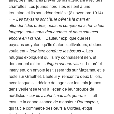
charrettes. Les jeunes nordistes restent à une
trentaine, et ils sont désorientés : (2 novembre 1914)
« «
Les paysans sont là, le béret à la main et
attendent des ordres, nous ne comprenons rien à leur
langage, nous nous demandons, si nous sommes
encore en France
. » L’auteur explique que les
paysans croyaient qu’ils étaient cultivateurs, et donc
voulaient «
leur faire conduire les bœufs
». Les
réfugiés expliquent qu’ils n’y connaissent rien, et
demandent à être «
dirigés sur une ville
». Le préfet
intervient, on envoie les tisserands sur Mazamet, et le
reste sur Graulhet. L’auteur y rencontre deux Lillois,
avec lesquels il décide de loger, car les trois jeunes
gens veulent se tenir à l’écart de leur groupe de
nordistes «
car ils avaient mauvais genre.
». Il fait
ensuite la connaissance de monsieur
Doumayrou
,
qui fait le commerce des œufs à Cordes, et qui