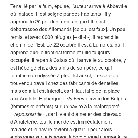
Tenaillé par la faim, épuisé, l’auteur arrive à Abbeville
où malade, il est soigné par des habitants ; il y
apprend le 20 par des rumeurs que Lille est
débarrassée des Allemands [ce qui est faux]. Un peu
remis, et avec 6000 réfugiés [– dit-il-], il reprend le
chemin de l’Est. Le 22 octobre il est à Lumbres, où il
apprend que le front est fermé et Lille toujours
occupée. Il repart à Calais où il arrive le 23 octobre, y
est hébergé chez des amis de son père, ce qui
termine son odyssée à pied. Ici aussi, il essaie de
trouver du travail chez des fabricants de dentelles,
mais cela lui est interdit, car il faut faire de la place
aux Anglais. Embarqué «
de force
» avec des Belges
(femmes et enfants) sur un navire à la malpropreté
«
repoussante
», car il vient d’amener des chevaux
d’Angleterre, tout le monde est immédiatement
malade et le navire revient à quai : il peut alors
embarquer sur le
Niagara
, à bord duquel il arrive à La