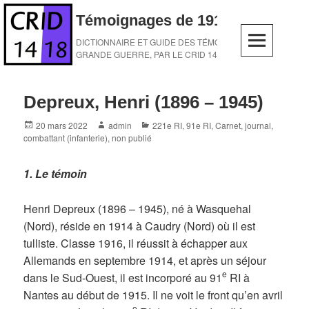
Skip
Témoignages de 1914-1918
to
content
DICTIONNAIRE ET GUIDE DES TÉMOINS DE LA
GRANDE GUERRE, PAR LE CRID 14-18
Depreux, Henri (1896 – 1945)
Posted
Author
Categories
20 mars 2022
admin
221e RI
,
91e RI
,
Carnet, journal
,
on
combattant (infanterie)
,
non publié
1. Le témoin
Henri Depreux (1896 – 1945), né à Wasquehal
(Nord), réside en 1914 à Caudry (Nord) où il est
tulliste. Classe 1916, il réussit à échapper aux
Allemands en septembre 1914, et après un séjour
e
dans le Sud-Ouest, il est incorporé au 91
RI à
Nantes au début de 1915. Il ne voit le front qu’en avril
e