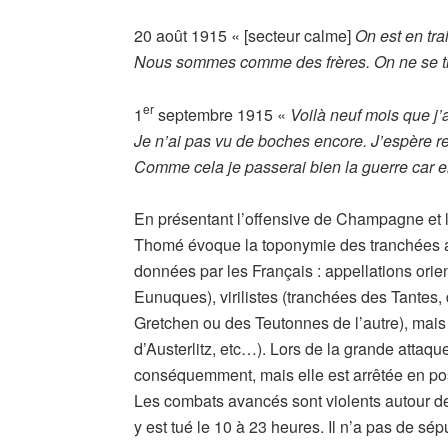
20 août 1915 « [secteur calme]
On est en tra
Nous sommes comme des frères. On ne se ti
er
1
septembre 1915 «
Voilà neuf mois que j’a
Je n’ai pas vu de boches encore. J’espère res
Comme cela je passerai bien la guerre car 
En présentant l’offensive de Champagne et l
Thomé évoque la toponymie des tranchées a
données par les Français : appellations ori
Eunuques), virilistes (tranchées des Tantes
Gretchen ou des Teutonnes de l’autre), mais
d’Austerlitz, etc…). Lors de la grande attaqu
conséquemment, mais elle est arrêtée en posi
Les combats avancés sont violents autour de
y est tué le 10 à 23 heures. Il n’a pas de sé