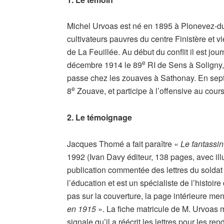
Michel Urvoas est né en 1895 à Plonevez-du-F
cultivateurs pauvres du centre Finistère et
de La Feuillée. Au début du conflit il est jou
e
décembre 1914 le 89
RI de Sens à Soligny, 
passe chez les zouaves à Sathonay. En sep
e
8
Zouave, et participe à l’offensive au cours 
2. Le témoignage
Jacques Thomé a fait paraître «
Le fantassi
1992 (Ivan Davy éditeur, 138 pages, avec illu
publication commentée des lettres du soldat
l’éducation et est un spécialiste de l’histoir
pas sur la couverture, la page intérieure me
en 1915
». La fiche matricule de M. Urvoas me
signale qu’il a réécrit les lettres pour les 