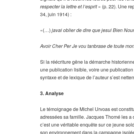
respecter la lettre et l’esprit
» (p. 22). Une re
34, juin 1914) :
«(…)
javai oblier de dire que jesui Bien Nou
Avoir Cher Per Je vou tanbrase de toute mon
Si la réécriture gêne la démarche historienne, 
une publication lisible, voire une publication
syntaxe et de lexique de l’auteur s’est net
3. Analyse
Le témoignage de Michel Urvoas est constitu
adressées sa famille. Jacques Thomé les a d
c’est une véritable enquête sur ce jeune sold
son environnement dans la campagne isolée d