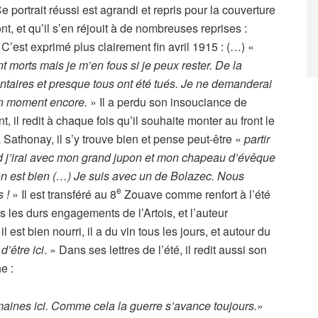
 portrait réussi est agrandi et repris pour la couverture
ront, et qu’il s’en réjouit à de nombreuses reprises :
 C’est exprimé plus clairement fin avril 1915 : (…) «
t morts mais je m’en fous si je peux rester. De la
taires et presque tous ont été tués. Je ne demanderai
bon moment encore.
» Il a perdu son insouciance de
, il redit à chaque fois qu’il souhaite monter au front le
 Sathonay, il s’y trouve bien et pense peut-être «
partir
 j’irai avec mon grand jupon et mon chapeau d’évêque
ci on est bien (…) Je suis avec un de Bolazec. Nous
e
 !
» Il est transféré au 8
Zouave comme renfort à l’été
s les durs engagements de l’Artois, et l’auteur
l est bien nourri, il a du vin tous les jours, et autour du
d’être ici
. » Dans ses lettres de l’été, il redit aussi son
e :
aines ici. Comme cela la guerre s’avance toujours.
»