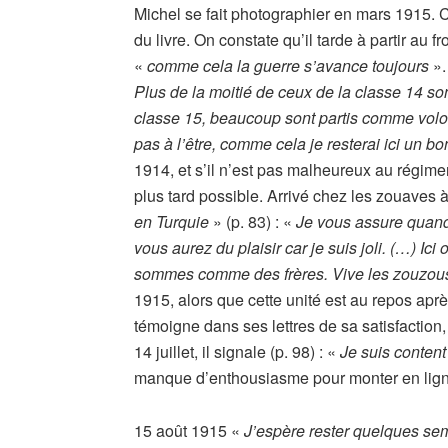
Michel se fait photographier en mars 1915. Ce
du livre. On constate qu’il tarde à partir au f
«
comme cela la guerre s’avance toujours
».
Plus de la moitié de ceux de la classe 14 son
classe 15, beaucoup sont partis comme volon
pas à l’être, comme cela je resterai ici un 
1914, et s’il n’est pas malheureux au régiment
plus tard possible. Arrivé chez les zouaves à
en Turquie
» (p. 83) : «
Je vous assure quand
vous aurez du plaisir car je suis joli. (…) I
sommes comme des frères. Vive les zouzous
1915, alors que cette unité est au repos aprè
témoigne dans ses lettres de sa satisfaction, i
14 juillet, il signale (p. 98) : «
Je suis content 
manque d’enthousiasme pour monter en lign
15 août 1915 «
J’espère rester quelques sem