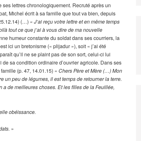
e ses lettres chronologiquement. Recruté après un
t, Michel écrit à sa famille que tout va bien, depuis
25.12.14) (…) «
J’ai reçu votre lettre et en même temps
oilà tout ce que j’ai à vous dire de ma nouvelle
bonne humeur constante du soldat dans ses courriers, la
st ici un bretonisme (« plijadur »), soit « j’ai été
raît qu’il ne se plaint pas de son sort, celui-ci lui
 de sa condition ordinaire d’ouvrier agricole. Dans ses
la famille (p. 47, 14.01.15) «
Chers Père et Mère (…) Mon
tre un peu de légumes, il est temps de retourner la terre.
 a de meilleures choses. Et les filles de la Feuillée,
velle obéissance.
dats.
»