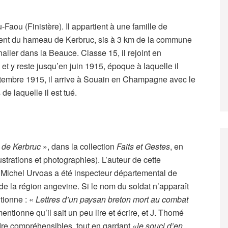
aou (Finistère). Il appartient à une famille de
 vient du hameau de Kerbruc, sis à 3 km de la commune
rnalier dans la Beauce. Classe 15, il rejoint en
et y reste jusqu’en juin 1915, époque à laquelle il
tembre 1915, il arrive à Souain en Champagne avec le
de laquelle il est tué.
n de Kerbruc
», dans la collection
Faits et Gestes
, en
strations et photographies). L’auteur de cette
 Michel Urvoas a été inspecteur départemental de
e de la région angevine. Si le nom du soldat n’apparaît
ntionne : «
Lettres d’un paysan breton mort au combat
ntionne qu’il sait un peu lire et écrire, et J. Thomé
rendre compréhensibles, tout en gardant
«le souci d’en