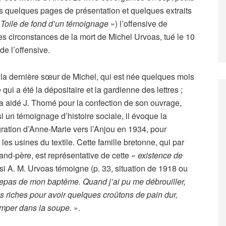
s quelques pages de présentation et quelques extraits
«
Toile de fond d’un témoignage
») l’offensive de
 circonstances de la mort de Michel Urvoas, tué le 10
de l’offensive.
a dernière sœur de Michel, qui est née quelques mois
 qui a été la dépositaire et la gardienne des lettres ;
 a aidé J. Thomé pour la confection de son ouvrage,
si un témoignage d’histoire sociale, il évoque la
ration d’Anne-Marie vers l’Anjou en 1934, pour
les usines du textile. Cette famille bretonne, qui par
rand-père, est représentative de cette «
existence de
si A. M. Urvoas témoigne (p. 33, situation de 1918 ou
 repas de mon baptême. Quand j’ai pu me débrouiller,
les riches pour avoir quelques croûtons de pain dur,
emper dans la soupe.
».