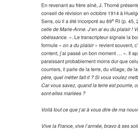
En revenant au frère aîné, J. Thomé présent
conseil de révision en octobre 1914 à Huelgoa
e
Sens, où il a été incorporé au 89
RI (p. 45, 
celle de Marie-Anne. J’en ai eu du plaisir ! V
obéissance.
». Le transcripteur signale la 
formule «
on a du plaisir
» revient souvent, c’e
content, j’ai passé un bon moment … ». Il appa
paraissant probablement moins dur que celui
courriers, il parle de la terre, du village, de 
père, quel métier fait-il ? Si vous voulez met
Car vous savez, quand la terre est pourrie, on
sont-elles mariées ?
Voilà tout ce que j’ai à vous dire de ma nou
Vive la France, vive l’armée, bravo à ses sol