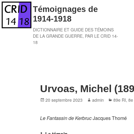
Skip
Témoignages de
to
1914-1918
content
DICTIONNAIRE ET GUIDE DES TÉMOINS
DE LA GRANDE GUERRE, PAR LE CRID 14-
18
Urvoas, Michel (189
Posted
Author
Categories
20 septembre 2023
admin
89e RI
,
8e
on
Le Fantassin de Kerbruc
Jacques Thomé
1. Le témoin