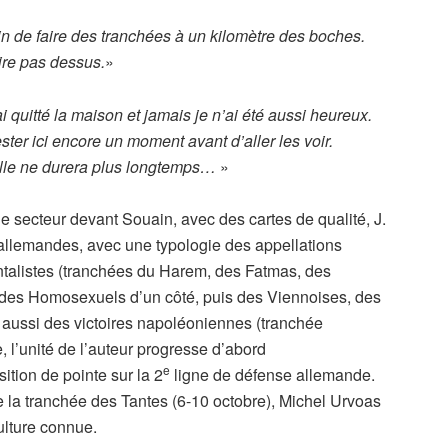
in de faire des tranchées à un kilomètre des boches.
re pas dessus.
»
i quitté la maison et jamais je n’ai été aussi heureux.
ter ici encore un moment avant d’aller les voir.
elle ne durera plus longtemps…
»
e secteur devant Souain, avec des cartes de qualité, J.
llemandes, avec une typologie des appellations
entalistes (tranchées du Harem, des Fatmas, des
, des Homosexuels d’un côté, puis des Viennoises, des
 aussi des victoires napoléoniennes (tranchée
e, l’unité de l’auteur progresse d’abord
e
tion de pointe sur la 2
ligne de défense allemande.
 la tranchée des Tantes (6-10 octobre), Michel Urvoas
pulture connue.