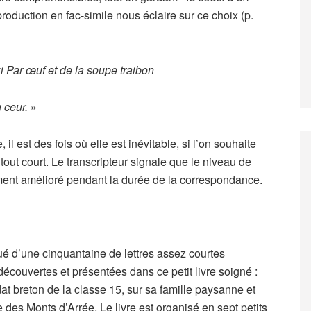
production en fac-simile nous éclaire sur ce choix (p.
ri Par œuf et de la soupe traibon
 ceur.
»
il est des fois où elle est inévitable, si l’on souhaite
 tout court. Le transcripteur signale que le niveau de
tement amélioré pendant la durée de la correspondance.
é d’une cinquantaine de lettres assez courtes
écouvertes et présentées dans ce petit livre soigné :
at breton de la classe 15, sur sa famille paysanne et
es Monts d’Arrée. Le livre est organisé en sept petits