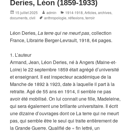
Deries, Léon (1859-1933)
Posted
Author
Categories
15 juillet 2025
admin
1914-1918
,
Articles, archives,
on
Tags
documents
,
civil
anthropologie
,
réflexions
,
terroir
Léon Deries,
La terre qui ne meurt pas
, collection
France, Librairie Berger-Levrault, 1918, 64 pages.
1. L’auteur
Armand, Jean, Léon Deries, né à Angers (Maine-et-
Loire) le 22 septembre 1859 était agrégé d’université
et enseignant. Il est inspecteur académique de la
Manche de 1892 à 1923, date à laquelle il part à la
retraite. Agé de 55 ans en 1914, il semble ne pas
avoir été mobilisé. On lui connait une fille, Madeleine,
qui sera également une brillante universitaire. Il écrit
une dizaine d’ouvrages dont ce La terre qui ne meurt
pas, qui semble être le seul qui traite entièrement de
la Grande Guerre. Qualifié de « fin lettré, un