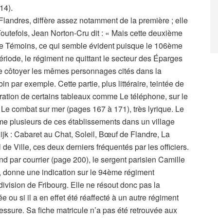
14).
 Flandres, diffère assez notamment de la première ; elle
outefois, Jean Norton-Cru dit : « Mais cette deuxième
e Témoins, ce qui semble évident puisque le 106ème
ériode, le régiment ne quittant le secteur des Éparges
ce côtoyer les mêmes personnages cités dans la
 par exemple. Cette partie, plus littéraire, teintée de
uration de certains tableaux comme Le téléphone, sur le
 Le combat sur mer (pages 167 à 171), très lyrique. Le
me plusieurs de ces établissements dans un village
dijk : Cabaret au Chat, Soleil, Bœuf de Flandre, La
l de Ville, ces deux derniers fréquentés par les officiers.
end par courrier (page 200), le sergent parisien Camille
, donne une indication sur le 94ème régiment
a division de Fribourg. Elle ne résout donc pas la
e ou si il a en effet été réaffecté à un autre régiment
ssure. Sa fiche matricule n’a pas été retrouvée aux