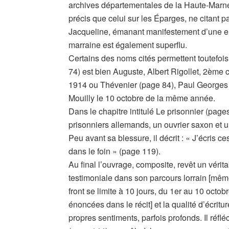
archives départementales de la Haute-Marne.
précis que celui sur les Éparges, ne citant p
Jacqueline, émanant manifestement d’une enfa
marraine est également superflu.
Certains des noms cités permettent toutefois 
74) est bien Auguste, Albert Rigollet, 2ème
1914 ou Thévenier (page 84), Paul Georges
Mouilly le 10 octobre de la même année.
Dans le chapitre intitulé Le prisonnier (pages
prisonniers allemands, un ouvrier saxon et 
Peu avant sa blessure, il décrit : « J’écris 
dans le foin » (page 119).
Au final l’ouvrage, composite, revêt un vérit
testimoniale dans son parcours lorrain [mêm
front se limite à 10 jours, du 1er au 10 octob
énoncées dans le récit] et la qualité d’écritu
propres sentiments, parfois profonds. Il réflé