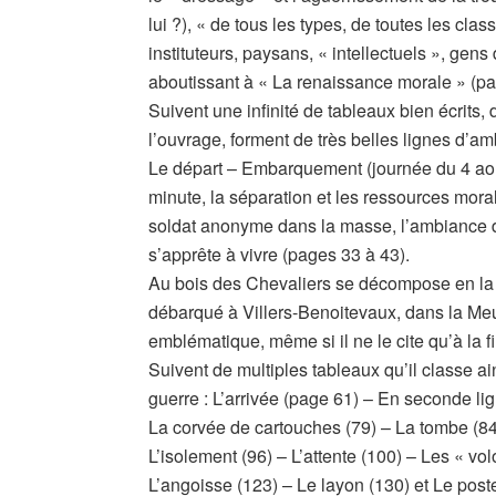
lui ?), « de tous les types, de toutes les clas
instituteurs, paysans, « intellectuels », gen
aboutissant à « La renaissance morale » (pa
Suivent une infinité de tableaux bien écrits, 
l’ouvrage, forment de très belles lignes d’am
Le départ – Embarquement (journée du 4 août
minute, la séparation et les ressources moral
soldat anonyme dans la masse, l’ambiance du t
s’apprête à vivre (pages 33 à 43).
Au bois des Chevaliers se décompose en la m
débarqué à Villers-Benoitevaux, dans la Meu
emblématique, même si il ne le cite qu’à la fi
Suivent de multiples tableaux qu’il classe ai
guerre : L’arrivée (page 61) – En seconde lig
La corvée de cartouches (79) – La tombe (84)
L’isolement (96) – L’attente (100) – Les « vo
L’angoisse (123) – Le layon (130) et Le post