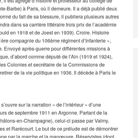
, il est agrégé d’histoire et professeur au collège de
te-Barbe) à Paris, où il demeure. Il a déjà publié deux
mé du fait de sa blessure, il publiera plusieurs autres
dra dans sa carrière littéraire trois prix de l’académie
uld en 1918 et de Joest en 1939). Croire. Histoire
 1ère compagnie du 106ème régiment d’Infanterie »,
ne. Envoyé après-guerre pour différentes missions à
litique, d’abord comme député de l’Ain (1919 et 1924),
s Colonies et secrétaire de la Commissions de
tirer de la vie politique en 1936. Il décède à Paris le
s’ouvre sur la narration « de l’intérieur » d’une
rs de septembre 1911 en Argonne. Partant de la
Châlons-en-Champagne), celui-ci passe par Valmy,
s et Rarécourt. Le but de ce prélude est de démontrer
oupe par la marche et la manœuvre. Réservistes (dont