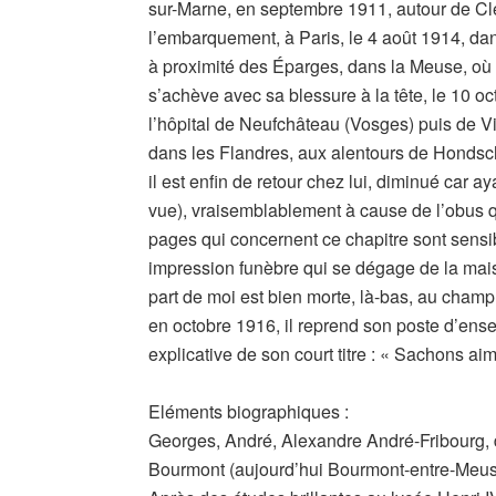
sur-Marne, en septembre 1911, autour de Cl
l’embarquement, à Paris, le 4 août 1914, dans
à proximité des Éparges, dans la Meuse, où s
s’achève avec sa blessure à la tête, le 10 
l’hôpital de Neufchâteau (Vosges) puis de Vit
dans les Flandres, aux alentours de Hondsc
il est enfin de retour chez lui, diminué car a
vue), vraisemblablement à cause de l’obus q
pages qui concernent ce chapitre sont sensibl
impression funèbre qui se dégage de la mais
part de moi est bien morte, là-bas, au champ
en octobre 1916, il reprend son poste d’ens
explicative de son court titre : « Sachons aime
Eléments biographiques :
Georges, André, Alexandre André-Fribourg, 
Bourmont (aujourd’hui Bourmont-entre-Meus