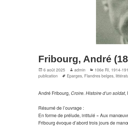
Fribourg, André (1
Posted
Author
Categories
6 août 2025
admin
106e RI
,
1914-19
on
Tags
publication
Eparges
,
Flandres belges
,
littéra
André Fribourg,
Croire. Histoire d’un soldat
,
Résumé de l’ouvrage :
En forme de prélude, intitulé « Aux manœuv
Fribourg évoque d’abord trois jours de man