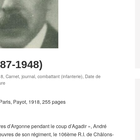
887-1948)
18
,
Carnet, journal
,
combattant (infanterie)
,
Date de
ture
 Paris, Payot, 1918, 255 pages
res d’Argonne pendant le coup d’Agadir », André
œuvres de son régiment, le 106ème R.I. de Châlons-