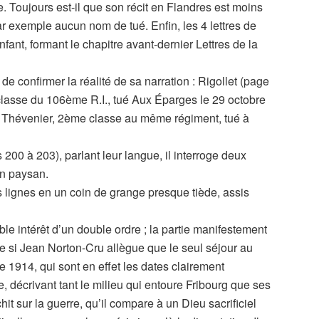
 Toujours est-il que son récit en Flandres est moins
ar exemple aucun nom de tué. Enfin, les 4 lettres de
nt, formant le chapitre avant-dernier Lettres de la
de confirmer la réalité de sa narration : Rigollet (page
 classe du 106ème R.I., tué Aux Éparges le 29 octobre
 Thévenier, 2ème classe au même régiment, tué à
 200 à 203), parlant leur langue, il interroge deux
un paysan.
ces lignes en un coin de grange presque tiède, assis
able intérêt d’un double ordre ; la partie manifestement
e si Jean Norton-Cru allègue que le seul séjour au
re 1914, qui sont en effet les dates clairement
re, décrivant tant le milieu qui entoure Fribourg que ses
chit sur la guerre, qu’il compare à un Dieu sacrificiel