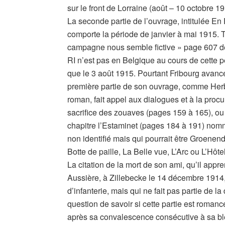
sur le front de Lorraine (août – 10 octobre 19
La seconde partie de l’ouvrage, intitulée En
comporte la période de janvier à mai 1915. T
campagne nous semble fictive » page 607 d
RI n’est pas en Belgique au cours de cette p
que le 3 août 1915. Pourtant Fribourg avan
première partie de son ouvrage, comme Herbin
roman, fait appel aux dialogues et à la proc
sacrifice des zouaves (pages 159 à 165), ou
chapitre l’Estaminet (pages 184 à 191) nom
non identifié mais qui pourrait être Groenen
Botte de paille, La Belle vue, L’Arc ou L’Hôte
La citation de la mort de son ami, qu’il appr
Aussière, à Zillebecke le 14 décembre 1914
d’infanterie, mais qui ne fait pas partie de l
question de savoir si cette partie est romancé
après sa convalescence consécutive à sa ble