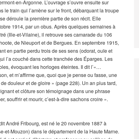
ermont-en-Argonne. L’ouvrage s’ouvre ensuite sur
 le train qui l’amène sur le front, débarquant la troupe
e déroule la première partie de son récit. Elle
octobre 1914, par un obus. Après quelques semaines à
ré (Ille-et-Vilaine), il retrouve ses camarade du 106
hoote, de Nieuport et de Bergues. En septembre 1915,
yant en partie perdu trois de ses sens (odorat, ouïe et
ui l’a couché dans cette tranchée des Éparges. Les
es, évoquant les horloges éteintes. Il dit l’«…
on, et m’affirme que, quoi que je pense ou fasse, une
 de douleur et de gloire » (page 228). Un an plus tard,
eignant et clôture son témoignage dans une phrase
r, souffrir et mourir, c’est-à-dire sachons croire ».
dit André Fribourg, est né le 20 novembre 1887 à
e-et-Mouzon) dans le département de la Haute Marne.