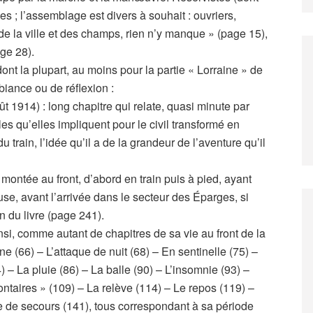
ses ; l’assemblage est divers à souhait : ouvriers,
s de la ville et des champs, rien n’y manque » (page 15),
ge 28).
dont la plupart, au moins pour la partie « Lorraine » de
biance ou de réflexion :
 1914) : long chapitre qui relate, quasi minute par
es qu’elles impliquent pour le civil transformé en
rain, l’idée qu’il a de la grandeur de l’aventure qu’il
ontée au front, d’abord en train puis à pied, ayant
se, avant l’arrivée dans le secteur des Éparges, si
n du livre (page 241).
nsi, comme autant de chapitres de sa vie au front de la
ne (66) – L’attaque de nuit (68) – En sentinelle (75) –
 – La pluie (86) – La balle (90) – L’insomnie (93) –
lontaires » (109) – La relève (114) – Le repos (119) –
e de secours (141), tous correspondant à sa période