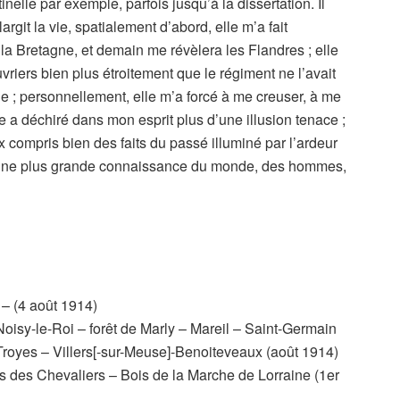
nelle par exemple, parfois jusqu’à la dissertation. Il
git la vie, spatialement d’abord, elle m’a fait
la Bretagne, et demain me révèlera les Flandres ; elle
iers bien plus étroitement que le régiment ne l’avait
che ; personnellement, elle m’a forcé à me creuser, à me
 a déchiré dans mon esprit plus d’une illusion tenace ;
x compris bien des faits du passé illuminé par l’ardeur
ve, une plus grande connaissance du monde, des hommes,
y – (4 août 1914)
 Noisy-le-Roi – forêt de Marly – Mareil – Saint-Germain
Troyes – Villers[-sur-Meuse]-Benoiteveaux (août 1914)
is des Chevaliers – Bois de la Marche de Lorraine (1er