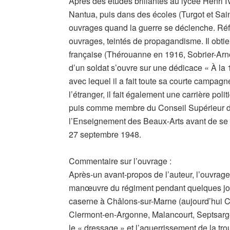
Après des études brillantes au lycée Henri IV
Nantua, puis dans des écoles (Turgot et Sain
ouvrages quand la guerre se déclenche. Réfor
ouvrages, teintés de propagandisme. Il obtien
française (Thérouanne en 1916, Sobrier-Arno
d’un soldat s’ouvre sur une dédicace « À la
avec lequel il a fait toute sa courte campag
l’étranger, il fait également une carrière po
puis comme membre du Conseil Supérieur de
l’Enseignement des Beaux-Arts avant de se re
27 septembre 1948.
Commentaire sur l’ouvrage :
Après-un avant-propos de l’auteur, l’ouvrage 
manœuvre du régiment pendant quelques jou
caserne à Châlons-sur-Marne (aujourd’hui 
Clermont-en-Argonne, Malancourt, Septsarge
le « dressage » et l’aguerrissement de la tr