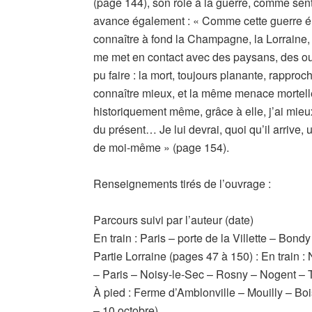
(page 144), son rôle à la guerre, comme senti
avance également : « Comme cette guerre élar
connaître à fond la Champagne, la Lorraine, 
me met en contact avec des paysans, des ouvr
pu faire : la mort, toujours planante, rappro
connaître mieux, et la même menace mortelle
historiquement même, grâce à elle, j’ai mieu
du présent… Je lui devrai, quoi qu’il arri
de moi-même » (page 154).
Renseignements tirés de l’ouvrage :
Parcours suivi par l’auteur (date)
En train : Paris – porte de la Villette – Bond
Partie Lorraine (pages 47 à 150) : En train :
– Paris – Noisy-le-Sec – Rosny – Nogent – 
À pied : Ferme d’Amblonville – Mouilly – Bo
– 10 octobre)