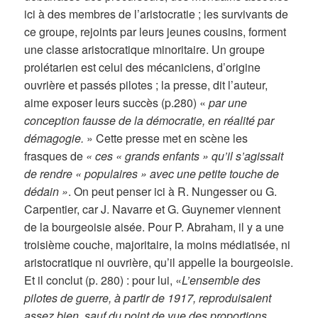
ici à des membres de l’aristocratie ; les survivants de
ce groupe, rejoints par leurs jeunes cousins, forment
une classe aristocratique minoritaire. Un groupe
prolétarien est celui des mécaniciens, d’origine
ouvrière et passés pilotes ; la presse, dit l’auteur,
aime exposer leurs succès (p.280) «
par une
conception fausse de la démocratie, en réalité par
démagogie.
» Cette presse met en scène les
frasques de
« ces « grands enfants » qu’il s’agissait
de rendre « populaires » avec une petite touche de
dédain »
. On peut penser ici à R. Nungesser ou G.
Carpentier, car J. Navarre et G. Guynemer viennent
de la bourgeoisie aisée. Pour P. Abraham, il y a une
troisième couche, majoritaire, la moins médiatisée, ni
aristocratique ni ouvrière, qu’il appelle la bourgeoisie.
Et il conclut (p. 280) : pour lui, «
L’ensemble des
pilotes de guerre, à partir de 1917, reproduisaient
assez bien, sauf du point de vue des proportions,