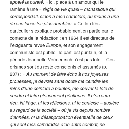
appelé la pureté
. » Ici, place à un amour qui le
ramène à une
« règle de vie quasi – monastique qui
correspondait, sinon à mon caractère, du moins à une
de ses faces les plus durables.
» Ce ton très
particulier s’explique probablement en partie par le
contexte de la rédaction ; en 1964 il est directeur de
l’exigeante revue
Europe
, et son engagement
communiste est public : le parti est puritain, et la
période Jeannette Vermeersch n’est pas loin… Ces
prismes sont du reste conscients et assumés (p.
237) : «
Au moment de faire écho à nos joyeuses
prouesses, je devrais sans doute me ceindre les
reins d’une ceinture à pointes, me couvrir la tête de
cendre et faire pieusement pénitence. Il n’en sera
rien. Ni l’âge, ni les réflexions, ni le contexte – austère
au regard de la société – où je vis depuis nombre
d’années, ni la désapprobation éventuelle de ceux
qui sont mes camarades d’un autre combat, ne