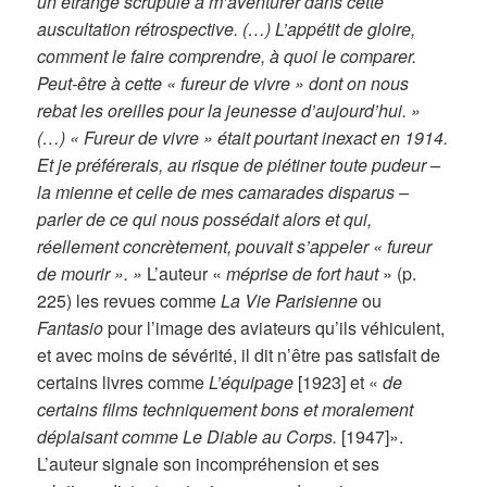
un étrange scrupule à m’aventurer dans cette
auscultation rétrospective. (…) L’appétit de gloire,
comment le faire comprendre, à quoi le comparer.
Peut-être à cette « fureur de vivre » dont on nous
rebat les oreilles pour la jeunesse d’aujourd’hui. »
(…) « Fureur de vivre » était pourtant inexact en 1914.
Et je préférerais, au risque de piétiner toute pudeur –
la mienne et celle de mes camarades disparus –
parler de ce qui nous possédait alors et qui,
réellement concrètement, pouvait s’appeler « fureur
de mourir ». »
L’auteur «
méprise de fort haut
» (p.
225) les revues comme
La Vie Parisienne
ou
Fantasio
pour l’image des aviateurs qu’ils véhiculent,
et avec moins de sévérité, il dit n’être pas satisfait de
certains livres comme
L’équipage
[1923] et «
de
certains films techniquement bons et moralement
déplaisant comme Le Diable au Corps.
[1947]».
L’auteur signale son incompréhension et ses