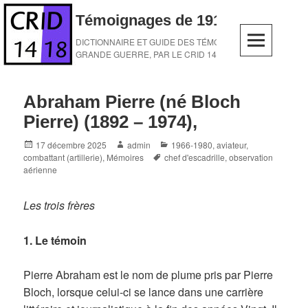
Skip
Témoignages de 1914-1918
to
content
DICTIONNAIRE ET GUIDE DES TÉMOINS DE LA
GRANDE GUERRE, PAR LE CRID 14-18
Abraham Pierre (né Bloch
Pierre) (1892 – 1974),
Posted
Author
Categories
17 décembre 2025
admin
1966-1980
,
aviateur
,
on
Tags
combattant (artillerie)
,
Mémoires
chef d'escadrille
,
observation
aérienne
Les trois frères
1. Le témoin
Pierre Abraham est le nom de plume pris par Pierre
Bloch, lorsque celui-ci se lance dans une carrière