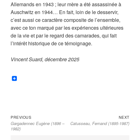
Allemands en 1943 ; leur mère a été assassinée à
Auschwitz en 1944… En fait, loin de le desservir,
c’est aussi ce caractère composite de l’ensemble,
avec ce ton marqué par les expériences ultérieures
de la vie et par le regard des camarades, qui fait
l’intérêt historique de ce témoignage.
Vincent Suard, décembre 2025
Previous
Next
Navigation
PREVIOUS
NEXT
Gargadennec Eugène (1896 –
Catusseau, Fernand (1895-1987)
post:
post:
de
1982)
l’article