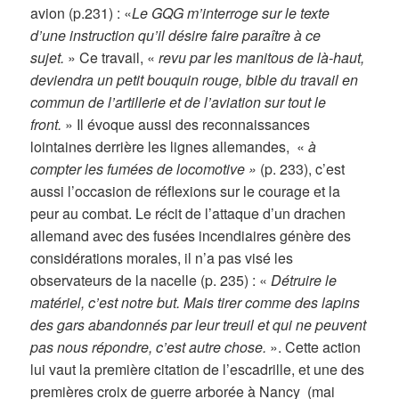
avion (p.231) : «
Le GQG m’interroge sur le texte
d’une instruction qu’il désire faire paraître à ce
sujet.
» Ce travail, «
revu par les manitous de là-haut,
deviendra un petit bouquin rouge, bible du travail en
commun de l’artillerie et de l’aviation sur tout le
front.
» Il évoque aussi des reconnaissances
lointaines derrière les lignes allemandes, «
à
compter les fumées de locomotive »
(p. 233), c’est
aussi l’occasion de réflexions sur le courage et la
peur au combat. Le récit de l’attaque d’un drachen
allemand avec des fusées incendiaires génère des
considérations morales, il n’a pas visé les
observateurs de la nacelle (p. 235) : «
Détruire le
matériel, c’est notre but. Mais tirer comme des lapins
des gars abandonnés par leur treuil et qui ne peuvent
pas nous répondre, c’est autre chose.
». Cette action
lui vaut la première citation de l’escadrille, et une des
premières croix de guerre arborée à Nancy (mai