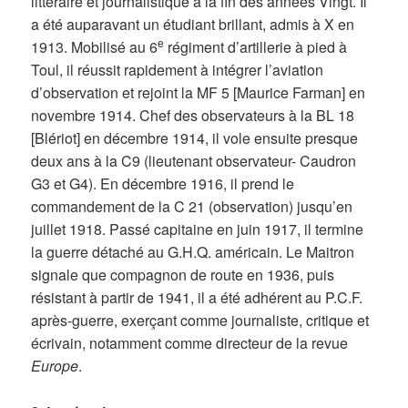
littéraire et journalistique à la fin des années Vingt. Il
a été auparavant un étudiant brillant, admis à X en
e
1913. Mobilisé au 6
régiment d’artillerie à pied à
Toul, il réussit rapidement à intégrer l’aviation
d’observation et rejoint la MF 5 [Maurice Farman] en
novembre 1914. Chef des observateurs à la BL 18
[Blériot] en décembre 1914, il vole ensuite presque
deux ans à la C9 (lieutenant observateur- Caudron
G3 et G4). En décembre 1916, il prend le
commandement de la C 21 (observation) jusqu’en
juillet 1918. Passé capitaine en juin 1917, il termine
la guerre détaché au G.H.Q. américain. Le Maitron
signale que compagnon de route en 1936, puis
résistant à partir de 1941, il a été adhérent au P.C.F.
après-guerre, exerçant comme journaliste, critique et
écrivain, notamment comme directeur de la revue
Europe
.