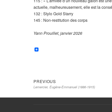
115 : « L’arrivée d’un nouveau galon est une
actuelle, malheureusement, elle est la cons
132 : Stylo Gold Starry
145 : Non-restitution des corps
Yann Prouillet, janvier 2026
Previous
Navigation
PREVIOUS
Lemercier, Eugène-Emmanuel (1886-1915)
post:
de
l’article