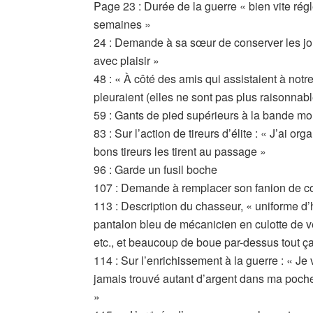
Page 23 : Durée de la guerre « bien vite rég
semaines »
24 : Demande à sa sœur de conserver les jou
avec plaisir »
48 : « À côté des amis qui assistaient à not
pleuraient (elles ne sont pas plus raisonnab
59 : Gants de pied supérieurs à la bande mo
83 : Sur l’action de tireurs d’élite : « J’ai 
bons tireurs les tirent au passage »
96 : Garde un fusil boche
107 : Demande à remplacer son fanion de co
113 : Description du chasseur, « uniforme d
pantalon bleu de mécanicien en culotte de v
etc., et beaucoup de boue par-dessus tout ç
114 : Sur l’enrichissement à la guerre : « J
jamais trouvé autant d’argent dans ma poche e
»