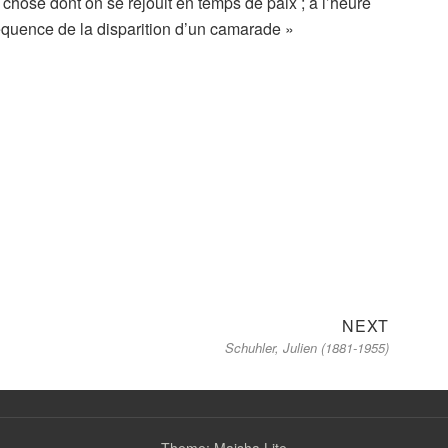
 chose dont on se réjouit en temps de paix ; à l’heure
équence de la disparition d’un camarade »
Next
NEXT
Schuhler, Julien (1881-1955)
post:
Theme: Maisha Lite