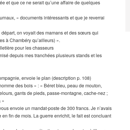
lée et que ce ne serait qu’une affaire de quelques
rnaux, « documents intéressants et que je reverrai
re départ, on voyait des mamans et des sœurs qui
les à Chambéry qu’ailleurs) ».
lletière pour les chasseurs
organisé depuis mes tranchées plusieurs stands et les
mpagnie, envoie le plan (description p. 108)
’homme des bois » : « Béret bleu, peau de mouton,
elours, gants de pieds, passe-montagne, cache-nez ;
a »
e vous envoie un mandat-poste de 300 francs. Je n’avais
n fin de mois. La guerre enrichit, le fait est concluant