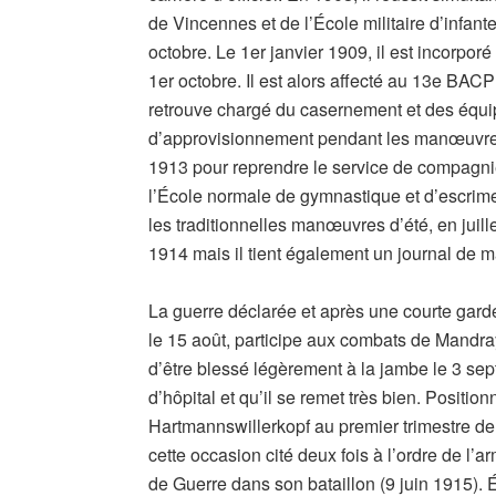
de Vincennes et de l’École militaire d’infant
octobre. Le 1er janvier 1909, il est incorporé 
1er octobre. Il est alors affecté au 13e BACP
retrouve chargé du casernement et des équipag
d’approvisionnement pendant les manœuvres a
1913 pour reprendre le service de compagni
l’École normale de gymnastique et d’escrime
les traditionnelles manœuvres d’été, en juille
1914 mais il tient également un journal de 
La guerre déclarée et après une courte garde 
le 15 août, participe aux combats de Mandray
d’être blessé légèrement à la jambe le 3 septe
d’hôpital et qu’il se remet très bien. Positio
Hartmannswillerkopf au premier trimestre de 1
cette occasion cité deux fois à l’ordre de l’a
de Guerre dans son bataillon (9 juin 1915). Éli