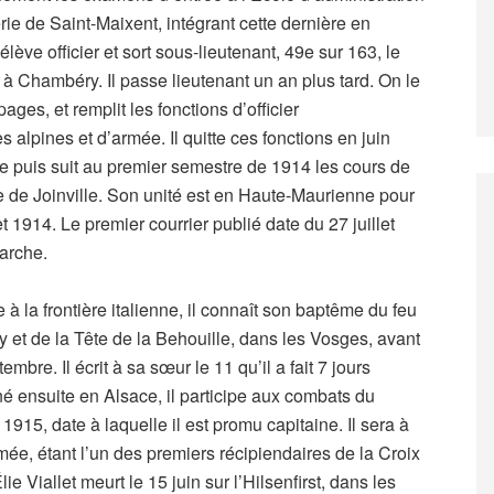
erie de Saint-Maixent, intégrant cette dernière en
élève officier et sort sous-lieutenant, 49e sur 163, le
 à Chambéry. Il passe lieutenant un an plus tard. On le
es, et remplit les fonctions d’officier
lpines et d’armée. Il quitte ces fonctions en juin
e puis suit au premier semestre de 1914 les cours de
 de Joinville. Son unité est en Haute-Maurienne pour
t 1914. Le premier courrier publié date du 27 juillet
marche.
à la frontière italienne, il connaît son baptême du feu
 et de la Tête de la Behouille, dans les Vosges, avant
mbre. Il écrit à sa sœur le 11 qu’il a fait 7 jours
nné ensuite en Alsace, il participe aux combats du
915, date à laquelle il est promu capitaine. Il sera à
rmée, étant l’un des premiers récipiendaires de la Croix
e Viallet meurt le 15 juin sur l’Hilsenfirst, dans les