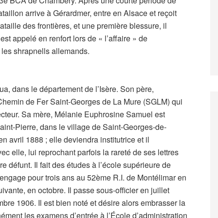
 13e BCA de Chambéry. Après une courte période de
bataillon arrive à Gérardmer, entre en Alsace et reçoit
aille des frontières, et une première blessure, il
st appelé en renfort lors de « l’affaire » de
us les shrapnells allemands.
 Gua, dans le département de l’Isère. Son père,
Chemin de Fer Saint-Georges de La Mure (SGLM) qui
ecteur. Sa mère, Mélanie Euphrosine Samuel est
int-Pierre, dans le village de Saint-Georges-de-
 avril 1888 ; elle deviendra institutrice et il
 elle, lui reprochant parfois la rareté de ses lettres
re défunt. Il fait des études à l’école supérieure de
l s’engage pour trois ans au 52ème R.I. de Montélimar en
vante, en octobre. Il passe sous-officier en juillet
bre 1906. Il est bien noté et désire alors embrasser la
ltanément les examens d’entrée à l’École d’administration