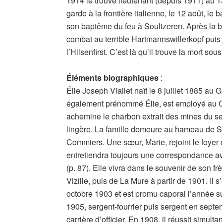
1914 le trouve lieutenant (depuis 1911) au
garde à la frontière italienne, le 12 août, le 
son baptême du feu à Soultzeren. Après la bat
combat au terrible Hartmannswillerkopf puis e
l’Hilsenfirst. C’est là qu’il trouve la mort so
Éléments biographiques
:
Élie Joseph Viallet naît le 8 juillet 1885 au
également prénommé Élie, est employé au 
achemine le charbon extrait des mines du s
lingère. La famille demeure au hameau de Sa
Commiers. Une sœur, Marie, rejoint le foyer en
entretiendra toujours une correspondance avec
(p. 87). Elle vivra dans le souvenir de son frè
Vizille, puis de La Mure à partir de 1901. I
octobre 1903 et est promu caporal l’année sui
1905, sergent-fourrier puis sergent en septem
carrière d’officier. En 1908, il réussit simu