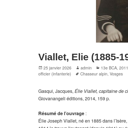
Viallet, Elie (1885-1
Posted
Author
Categories
25 janvier 2026
admin
13e BCA
,
201
on
Tags
officier (infanterie)
Chasseur alpin
,
Vosges
Gasqui, Jacques,
Élie Viallet, capitaine de
Giovanangeli éditions, 2014, 159 p.
Résumé de l’ouvrage
:
Élie Joseph Viallet, né en 1885 dans l’Isère, 