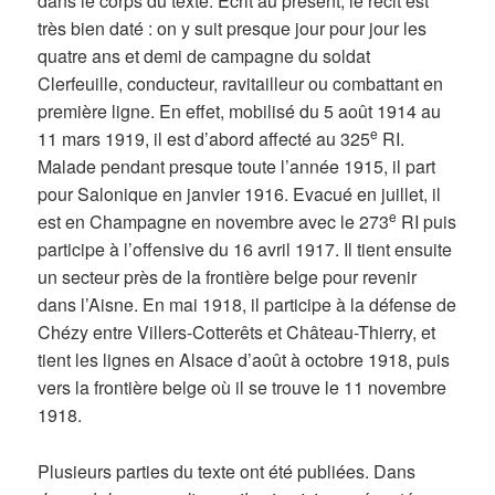
dans le corps du texte. Ecrit au présent, le récit est
très bien daté : on y suit presque jour pour jour les
quatre ans et demi de campagne du soldat
Clerfeuille, conducteur, ravitailleur ou combattant en
première ligne. En effet, mobilisé du 5 août 1914 au
e
11 mars 1919, il est d’abord affecté au 325
RI.
Malade pendant presque toute l’année 1915, il part
pour Salonique en janvier 1916. Evacué en juillet, il
e
est en Champagne en novembre avec le 273
RI puis
participe à l’offensive du 16 avril 1917. Il tient ensuite
un secteur près de la frontière belge pour revenir
dans l’Aisne. En mai 1918, il participe à la défense de
Chézy entre Villers-Cotterêts et Château-Thierry, et
tient les lignes en Alsace d’août à octobre 1918, puis
vers la frontière belge où il se trouve le 11 novembre
1918.
Plusieurs parties du texte ont été publiées. Dans