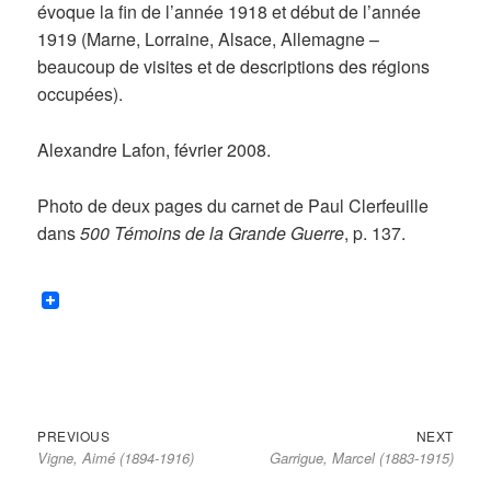
évoque la fin de l’année 1918 et début de l’année
1919 (Marne, Lorraine, Alsace, Allemagne –
beaucoup de visites et de descriptions des régions
occupées).
Alexandre Lafon, février 2008.
Photo de deux pages du carnet de Paul Clerfeuille
dans
500 Témoins de la Grande Guerre
, p. 137.
Previous
Next
Navigation
PREVIOUS
NEXT
Vigne, Aimé (1894-1916)
Garrigue, Marcel (1883-1915)
post:
post:
de
l’article