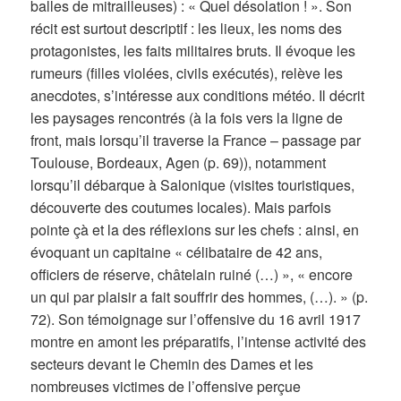
balles de mitrailleuses) : « Quel désolation ! ». Son
récit est surtout descriptif : les lieux, les noms des
protagonistes, les faits militaires bruts. Il évoque les
rumeurs (filles violées, civils exécutés), relève les
anecdotes, s’intéresse aux conditions météo. Il décrit
les paysages rencontrés (à la fois vers la ligne de
front, mais lorsqu’il traverse la France – passage par
Toulouse, Bordeaux, Agen (p. 69)), notamment
lorsqu’il débarque à Salonique (visites touristiques,
découverte des coutumes locales). Mais parfois
pointe çà et la des réflexions sur les chefs : ainsi, en
évoquant un capitaine « célibataire de 42 ans,
officiers de réserve, châtelain ruiné (…) », « encore
un qui par plaisir a fait souffrir des hommes, (…). » (p.
72). Son témoignage sur l’offensive du 16 avril 1917
montre en amont les préparatifs, l’intense activité des
secteurs devant le Chemin des Dames et les
nombreuses victimes de l’offensive perçue