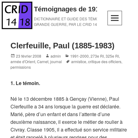
Skip
Témoignages de 1914-1918
to
content
DICTIONNAIRE ET GUIDE DES TÉMOINS DE LA
GRANDE GUERRE, PAR LE CRID 14-18
Clerfeuille, Paul (1885-1983)
Posted
Author
Categories
23 février 2008
admin
1991-2000
,
273e RI
,
325e RI
,
on
Tags
armée d'Orient
,
Carnet, journal
armistice
,
critique des officiers
,
permissions
1. Le témoin.
Né le 13 décembre 1885 à Gençay (Vienne), Paul
Clerfeuille a 34 ans lorsque la guerre est déclarée.
Marié, père d’un enfant et dans l’attente d’une
deuxième naissance, il exerce le métier de roulier à
Civray. Classe 1905, il a effectué son service militaire
et était rappelé à plusieurs reprises pour des