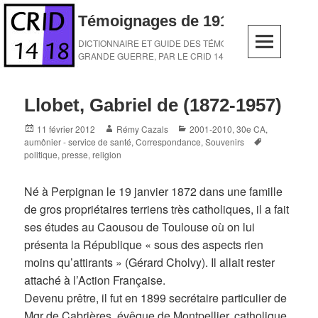
Skip
Témoignages de 1914-1918
to
content
DICTIONNAIRE ET GUIDE DES TÉMOINS DE LA
GRANDE GUERRE, PAR LE CRID 14-18
Llobet, Gabriel de (1872-1957)
Posted
Author
Categories
11 février 2012
Rémy Cazals
2001-2010
,
30e CA
,
on
Tags
aumônier - service de santé
,
Correspondance
,
Souvenirs
politique
,
presse
,
religion
Né à Perpignan le 19 janvier 1872 dans une famille
de gros propriétaires terriens très catholiques, il a fait
ses études au Caousou de Toulouse où on lui
présenta la République « sous des aspects rien
moins qu’attirants » (Gérard Cholvy). Il allait rester
attaché à l’Action Française.
Devenu prêtre, il fut en 1899 secrétaire particulier de
Mgr de Cabrières, évêque de Montpellier, catholique