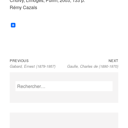
Cholvy, Limoges, Pulim, 2003, 133 p.
Rémy Cazals
Previous
Next
Navigation
PREVIOUS
NEXT
Gabard, Ernest (1879-1957)
Gaulle, Charles de (1890-1970)
post:
post:
de
l’article
Rechercher :