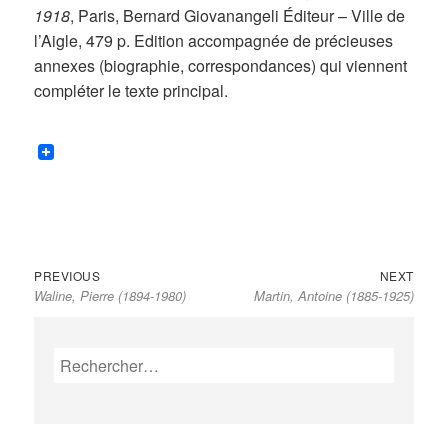
1918
, Paris, Bernard Giovanangeli Éditeur – Ville de
l’Aigle, 479 p. Edition accompagnée de précieuses
annexes (biographie, correspondances) qui viennent
compléter le texte principal.
Previous
Next
Navigation
PREVIOUS
NEXT
Waline, Pierre (1894-1980)
Martin, Antoine (1885-1925)
post:
post:
de
l’article
Rechercher :