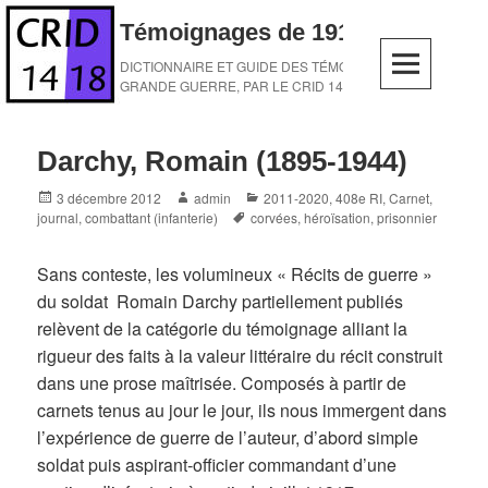
Skip
Témoignages de 1914-1918
to
content
DICTIONNAIRE ET GUIDE DES TÉMOINS DE LA
GRANDE GUERRE, PAR LE CRID 14-18
Darchy, Romain (1895-1944)
Posted
Author
Categories
3 décembre 2012
admin
2011-2020
,
408e RI
,
Carnet,
on
Tags
journal
,
combattant (infanterie)
corvées
,
héroïsation
,
prisonnier
Sans conteste, les volumineux « Récits de guerre »
du soldat Romain Darchy partiellement publiés
relèvent de la catégorie du témoignage alliant la
rigueur des faits à la valeur littéraire du récit construit
dans une prose maîtrisée. Composés à partir de
carnets tenus au jour le jour, ils nous immergent dans
l’expérience de guerre de l’auteur, d’abord simple
soldat puis aspirant-officier commandant d’une