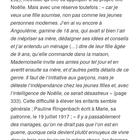
Noëlle. Mais avec une réserve toutefois : «
car je
veux une fille soumise, non pas comme les jeunes
personnes modernes. J’en ai vu encore à
Angoulême, gamine de 18 ans, qui avait si bien l’air
de mépriser sa mère, dédaigner ses idées et conseils
et j’ai entendu un ménage
(…)
dire de leur fille âgée
de 9 ans, qu’elle commande dans la maison,
Mademoiselle invite ses amies pour tel jour et en
avertit ensuite sa mère, et d’autres petits détails de ce
genre. Il faut de l’initiative aux garçons, mais je
déteste l’indépendance chez les jeunes filles et, avec
l’intelligence de Noëlle, ce serait désastreux
» (page
333). Cette difficulté à élever les enfants semble
générale ; Pauline Ringenbach écrit à Marie, sa
patronne, le 19 juillet 1917 ; «
Il y a passablement
des mariages, qu’on ne dirait pas que l’on est en
guerre, quoique cela devient plutôt ennuyeux de vivre
depuis trois ans toujours la même chose, les femmes