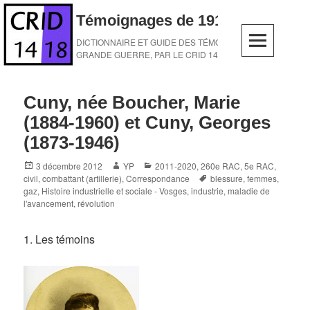
Skip
Témoignages de 1914-1918
to
content
DICTIONNAIRE ET GUIDE DES TÉMOINS DE LA
GRANDE GUERRE, PAR LE CRID 14-18
Cuny, née Boucher, Marie
(1884-1960) et Cuny, Georges
(1873-1946)
Posted
Author
Categories
3 décembre 2012
YP
2011-2020
,
260e RAC
,
5e RAC
,
on
Tags
civil
,
combattant (artillerie)
,
Correspondance
blessure
,
femmes
,
gaz
,
Histoire industrielle et sociale - Vosges
,
industrie
,
maladie de
l'avancement
,
révolution
1. Les témoins