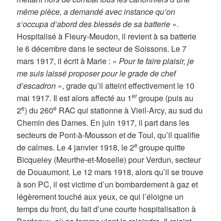
même pièce, a demandé avec instance qu’on
s’occupa d’abord des blessés de sa batterie
».
Hospitalisé à Fleury-Meudon, il revient à sa batterie
le 6 décembre dans le secteur de Soissons. Le 7
mars 1917, il écrit à Marie : «
Pour te faire plaisir, je
me suis laissé proposer pour le grade de chef
d’escadron
», grade qu’il atteint effectivement le 10
er
mai 1917. Il est alors affecté au 1
groupe (puis au
e
e
2
) du 260
RAC qui stationne à Vieil-Arcy, au sud du
Chemin des Dames. En juin 1917, il part dans les
secteurs de Pont-à-Mousson et de Toul, qu’il qualifie
e
de calmes. Le 4 janvier 1918, le 2
groupe quitte
Bicqueley (Meurthe-et-Moselle) pour Verdun, secteur
de Douaumont. Le 12 mars 1918, alors qu’il se trouve
à son PC, il est victime d’un bombardement à gaz et
légèrement touché aux yeux, ce qui l’éloigne un
temps du front, du fait d’une courte hospitalisation à