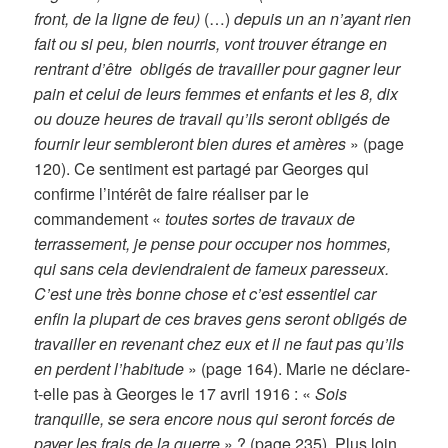
front, de la ligne de feu)
(…)
depuis un an n’ayant rien
fait ou si peu, bien nourris, vont trouver étrange en
rentrant d’être obligés de travailler pour gagner leur
pain et celui de leurs femmes et enfants et les 8, dix
ou douze heures de travail qu’ils seront obligés de
fournir leur sembleront bien dures et amères
» (page
120). Ce sentiment est partagé par Georges qui
confirme l’intérêt de faire réaliser par le
commandement «
toutes sortes de travaux de
terrassement, je pense pour occuper nos hommes,
qui sans cela deviendraient de fameux paresseux.
C’est une très bonne chose et c’est essentiel car
enfin la plupart de ces braves gens seront obligés de
travailler en revenant chez eux et il ne faut pas qu’ils
en perdent l’habitude
» (page 164). Marie ne déclare-
t-elle pas à Georges le 17 avril 1916 : «
Sois
tranquille, se sera encore nous qui seront forcés de
payer les frais de la guerre
» ? (page 235). Plus loin,