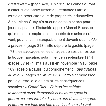
l’éviter ici ?
» (page 476). En 1919, les cartes auront
d’ailleurs été particulièrement remaniées tant en
terme de production que de propriétés industrielles.
Ainsi, Marie Cuny n’a aucune complaisance pour un
jeune capitaine d’industrie appelé Marcel Boussac
qui monte un empire et qui rachète des usines qui
vont, pour elle, immanquablement devenir des «
nids
à grèves
» (page 358). Elle déplore le gâchis (page
178), les saccages, et les pillages de ses usines par
la troupe française, notamment en septembre 1914
(pages 37 et 41) mais aussi en novembre 1915 (page
169) et se plait aussi du comportement «
des troupes
du midi
» (pages 37, 42 et 129). Parfois démoralisée
par la guerre, elle en craint les conséquences
sociales : «
Grand Dieu ! Si tous les soldats
reviennent aussi flemmards et buveurs après la
guerre, ce sera terrible. Il y aura une révolution après
la guerre, car tous ces hommes (sauf ceux du vrai