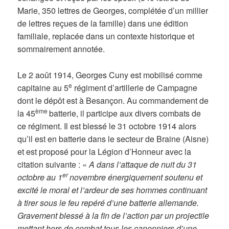
Marie, 350 lettres de Georges, complétée d’un millier
de lettres reçues de la famille) dans une édition
familiale, replacée dans un contexte historique et
sommairement annotée.
Le 2 août 1914, Georges Cuny est mobilisé comme
e
capitaine au 5
régiment d’artillerie de Campagne
dont le dépôt est à Besançon. Au commandement de
ème
la 45
batterie, il participe aux divers combats de
ce régiment. Il est blessé le 31 octobre 1914 alors
qu’il est en batterie dans le secteur de Braine (Aisne)
et est proposé pour la Légion d’Honneur avec la
citation suivante : «
A dans l’attaque de nuit du 31
er
octobre au 1
novembre énergiquement soutenu et
excité le moral et l’ardeur de ses hommes continuant
à tirer sous le feu repéré d’une batterie allemande.
Gravement blessé à la fin de l’action par un projectile
mettant hors de combat tous les canonniers d’une