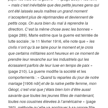
«
mais c’est inévitable que des petits jeunes gens qui
ont été laissés seuls maîtres un grand moment
n’acceptent plus de réprimandes et deviennent de
petits coqs. On aura bien du mal à reprendre la
direction. C’est la même chose avec les bonnes
»
(page 289). Marie estime que la guerre est teintée de
lutte sociale ; le 11 février 1916, elle note que «
les
civils n’ont qu’à se taire pour le moment et je crois
que certains militaires sont heureux en ce moment de
prendre leur revanche sur les industriels qui les
écrasaient parfois de leur luxe en temps de paix
»
(page 210). La guerre modifie la société et les
comportements : «
Quand tu reparles du jour de notre
mariage
[1906 ndr]
et de ta naïve petite femme, mon
Géogi, c’est vrai que j’étais bien loin d’être aussi
savante que toutes les jeunes filles de maintenant,
toutes nos cousines élevées à l’américaine
» (page
292), méthode qu’elle va appliquer à sa propre fille