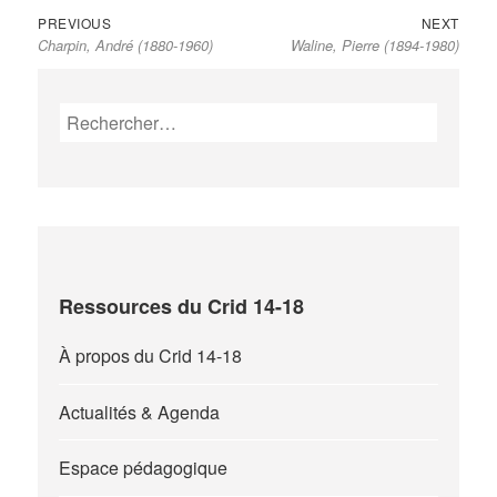
Previous
Next
Navigation
PREVIOUS
NEXT
Charpin, André (1880-1960)
Waline, Pierre (1894-1980)
post:
post:
de
l’article
Rechercher :
Ressources du Crid 14-18
À propos du Crid 14-18
Actualités & Agenda
Espace pédagogique