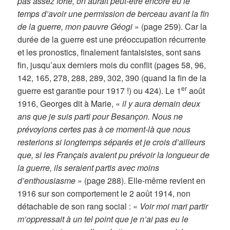
pas assez forte, on aurait peut-être encore eu le
temps d’avoir une permission de berceau avant la fin
de la guerre, mon pauvre Géogi
» (page 259). Car la
durée de la guerre est une préoccupation récurrente
et les pronostics, finalement fantaisistes, sont sans
fin, jusqu’aux derniers mois du conflit (pages 58, 96,
142, 165, 278, 288, 289, 302, 390 (quand la fin de la
er
guerre est garantie pour 1917 !) ou 424). Le 1
août
1916, Georges dit à Marie, «
il y aura demain deux
ans que je suis parti pour Besançon. Nous ne
prévoyions certes pas à ce moment-là que nous
resterions si longtemps séparés et je crois d’ailleurs
que, si les Français avaient pu prévoir la longueur de
la guerre, ils seraient partis avec moins
d’enthousiasme
» (page 288). Elle-même revient en
1916 sur son comportement le 2 août 1914, non
détachable de son rang social : «
Voir moi mari partir
m’oppressait à un tel point que je n’ai pas eu le