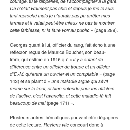
courage, tu te rappelles, de t’accompagner à la gare.
Ce n’était vraiment pas chic et depuis je me le suis
tant reproché mais je n’aurais pas pu arrêter mes
larmes et il valait peut-être mieux ne pas te montrer
cette faiblesse, ni la faire voir au public
» (page 289).
Georges quant à lui, officier du rang, fait écho à une
réflexion reçue de Maurice Boucher, son beau-
frère, qui estime en 1915 qu’ «
il y a autant de
différence entre un officier de troupe et un officier
d’E.-M. qu’entre un ouvrier et un comptable
» (page
143) et se plaint d’«
une maladie aigüe qui sévit
même sur le front, et bien entendu pour les officiers
de l’active, c’est l’avancite, et cette maladie-là fait
beaucoup de mal
(page 171) ».
Plusieurs autres thématiques pouvant être dégagées
de cette lecture,
Reviens vite
concourt donc à