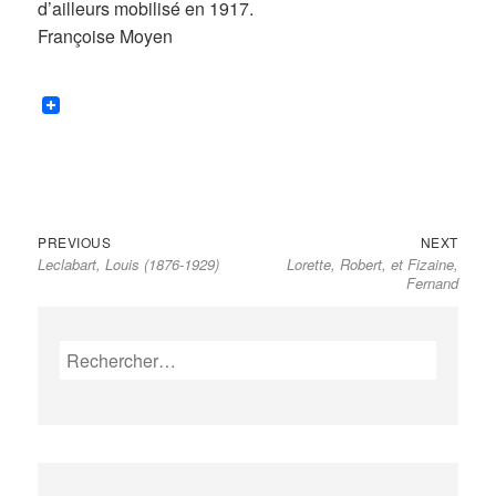
d’ailleurs mobilisé en 1917.
Françoise Moyen
Previous
Next
Navigation
PREVIOUS
NEXT
Leclabart, Louis (1876-1929)
Lorette, Robert, et Fizaine,
post:
post:
de
Fernand
l’article
Rechercher :