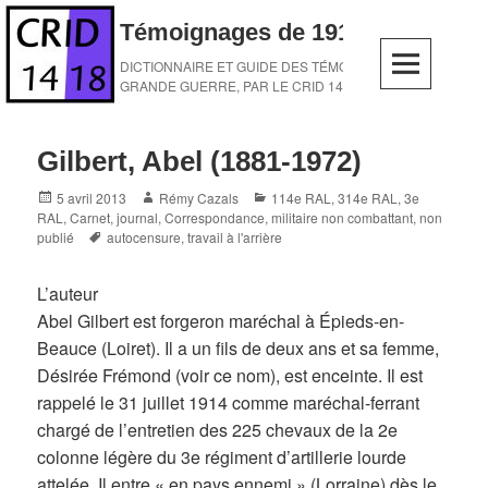
Skip
Témoignages de 1914-1918
to
content
DICTIONNAIRE ET GUIDE DES TÉMOINS DE LA
GRANDE GUERRE, PAR LE CRID 14-18
Gilbert, Abel (1881-1972)
Posted
Author
Categories
5 avril 2013
Rémy Cazals
114e RAL
,
314e RAL
,
3e
on
RAL
,
Carnet, journal
,
Correspondance
,
militaire non combattant
,
non
Tags
publié
autocensure
,
travail à l'arrière
L’auteur
Abel Gilbert est forgeron maréchal à Épieds-en-
Beauce (Loiret). Il a un fils de deux ans et sa femme,
Désirée Frémond (voir ce nom), est enceinte. Il est
rappelé le 31 juillet 1914 comme maréchal-ferrant
chargé de l’entretien des 225 chevaux de la 2e
colonne légère du 3e régiment d’artillerie lourde
attelée. Il entre « en pays ennemi » (Lorraine) dès le