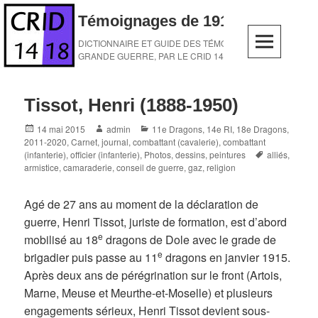
Skip
Témoignages de 1914-1918
to
content
DICTIONNAIRE ET GUIDE DES TÉMOINS DE LA
GRANDE GUERRE, PAR LE CRID 14-18
Tissot, Henri (1888-1950)
Posted
Author
Categories
14 mai 2015
admin
11e Dragons
,
14e RI
,
18e Dragons
,
on
2011-2020
,
Carnet, journal
,
combattant (cavalerie)
,
combattant
Tags
(infanterie)
,
officier (infanterie)
,
Photos, dessins, peintures
alliés
,
armistice
,
camaraderie
,
conseil de guerre
,
gaz
,
religion
Agé de 27 ans au moment de la déclaration de
guerre, Henri Tissot, juriste de formation, est d’abord
e
mobilisé au 18
dragons de Dole avec le grade de
e
brigadier puis passe au 11
dragons en janvier 1915.
Après deux ans de pérégrination sur le front (Artois,
Marne, Meuse et Meurthe-et-Moselle) et plusieurs
engagements sérieux, Henri Tissot devient sous-