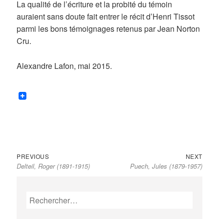
La qualité de l’écriture et la probité du témoin
auraient sans doute fait entrer le récit d’Henri Tissot
parmi les bons témoignages retenus par Jean Norton
Cru.
Alexandre Lafon, mai 2015.
Previous
Next
Navigation
PREVIOUS
NEXT
Delteil, Roger (1891-1915)
Puech, Jules (1879-1957)
post:
post:
de
l’article
Rechercher :