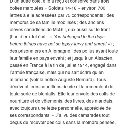
D’un autre côté, elle a reçu et conservé dans trois
boîtes marquées « Soldats 14-18 » environ 700
lettres à elle adressées par 75 correspondants : des
membres de sa famille mobilisés ; des anciens
élèves canadiens de McGill, eux aussi sur le front
(l’un d’eux lui écrit : «
You belonged to the days
before things have got so topsy-turvy and unreal
») ;
des prisonniers en Allemagne ; des poilus ayant toute
leur famille en pays envahi ; et jusqu’à un Alsacien,
passé en France à la fin de juillet 1914, engagé dans
l’armée française, mais qui ne sait écrire qu’en
allemand (voir la notice Auguste Bernard). Tous
décrivent leurs conditions de vie et la remercient de
toute sorte de bienfaits. Elle leur envoie des colis de
nourriture et de vêtements, des livres, des mandats,
avec toujours une lettre personnelle, appréciée de
ses correspondants. « J’ai vu des camarades tout
déçus de recevoir des colis sans la moindre pensée,