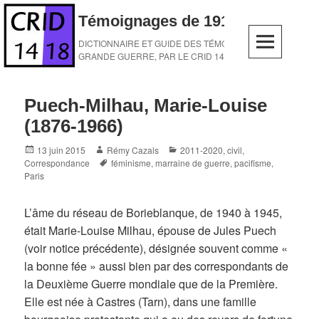
Skip
Témoignages de 1914-1918
to
content
DICTIONNAIRE ET GUIDE DES TÉMOINS DE LA
GRANDE GUERRE, PAR LE CRID 14-18
Puech-Milhau, Marie-Louise
(1876-1966)
Posted
Author
Categories
13 juin 2015
Rémy Cazals
2011-2020
,
civil
,
on
Tags
Correspondance
féminisme
,
marraine de guerre
,
pacifisme
,
Paris
L’âme du réseau de Borieblanque, de 1940 à 1945,
était Marie-Louise Milhau, épouse de Jules Puech
(voir notice précédente), désignée souvent comme «
la bonne fée » aussi bien par des correspondants de
la Deuxième Guerre mondiale que de la Première.
Elle est née à Castres (Tarn), dans une famille