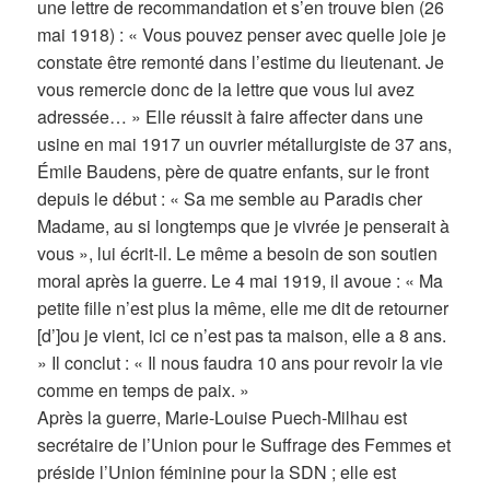
une lettre de recommandation et s’en trouve bien (26
mai 1918) : « Vous pouvez penser avec quelle joie je
constate être remonté dans l’estime du lieutenant. Je
vous remercie donc de la lettre que vous lui avez
adressée… » Elle réussit à faire affecter dans une
usine en mai 1917 un ouvrier métallurgiste de 37 ans,
Émile Baudens, père de quatre enfants, sur le front
depuis le début : « Sa me semble au Paradis cher
Madame, au si longtemps que je vivrée je penserait à
vous », lui écrit-il. Le même a besoin de son soutien
moral après la guerre. Le 4 mai 1919, il avoue : « Ma
petite fille n’est plus la même, elle me dit de retourner
[d’]ou je vient, ici ce n’est pas ta maison, elle a 8 ans.
» Il conclut : « Il nous faudra 10 ans pour revoir la vie
comme en temps de paix. »
Après la guerre, Marie-Louise Puech-Milhau est
secrétaire de l’Union pour le Suffrage des Femmes et
préside l’Union féminine pour la SDN ; elle est