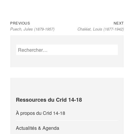
Previous
Next
Navigation
PREVIOUS
NEXT
Puech, Jules (1879-1957)
Chaléat, Louis (1877-1942)
post:
post:
de
l’article
Rechercher :
Ressources du Crid 14-18
À propos du Crid 14-18
Actualités & Agenda