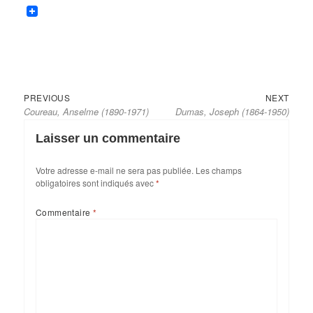
Previous
Next
Navigation
PREVIOUS
NEXT
Coureau, Anselme (1890-1971)
Dumas, Joseph (1864-1950)
post:
post:
de
l’article
Laisser un commentaire
Votre adresse e-mail ne sera pas publiée.
Les champs
obligatoires sont indiqués avec
*
Commentaire
*