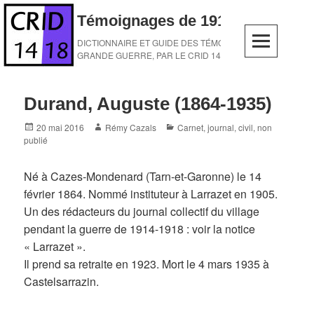
Skip
Témoignages de 1914-1918
to
content
DICTIONNAIRE ET GUIDE DES TÉMOINS DE LA
GRANDE GUERRE, PAR LE CRID 14-18
Durand, Auguste (1864-1935)
Posted
Author
Categories
20 mai 2016
Rémy Cazals
Carnet, journal
,
civil
,
non
on
publié
Né à Cazes-Mondenard (Tarn-et-Garonne) le 14
février 1864. Nommé instituteur à Larrazet en 1905.
Un des rédacteurs du journal collectif du village
pendant la guerre de 1914-1918 : voir la notice
« Larrazet ».
Il prend sa retraite en 1923. Mort le 4 mars 1935 à
Castelsarrazin.