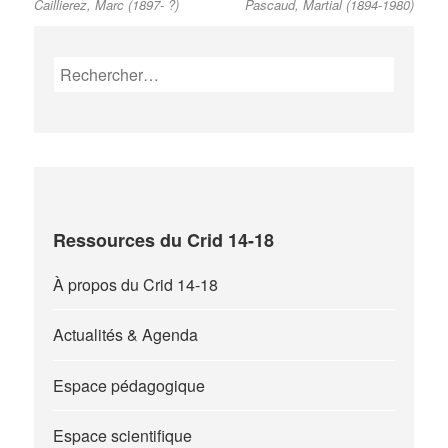
Caillierez, Marc (1897- ?)
Pascaud, Martial (1894-1980)
post:
post:
de
l’article
Rechercher :
Ressources du Crid 14-18
À propos du Crid 14-18
Actualités & Agenda
Espace pédagogique
Espace scientifique