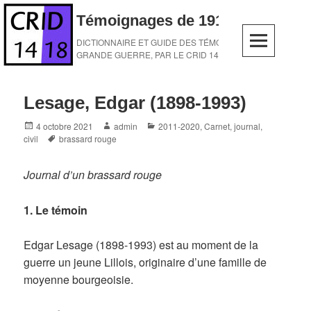
Skip
Témoignages de 1914-1918
to
content
DICTIONNAIRE ET GUIDE DES TÉMOINS DE LA
GRANDE GUERRE, PAR LE CRID 14-18
Lesage, Edgar (1898-1993)
Posted
Author
Categories
4 octobre 2021
admin
2011-2020
,
Carnet, journal
,
on
Tags
civil
brassard rouge
Journal d’un brassard rouge
1. Le témoin
Edgar Lesage (1898-1993) est au moment de la
guerre un jeune Lillois, originaire d’une famille de
moyenne bourgeoisie.