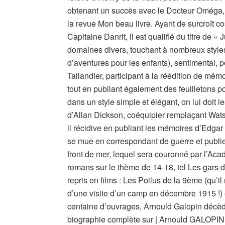
obtenant un succès avec le Docteur Oméga, r
la revue Mon beau livre. Ayant de surcroît c
Capitaine Danrit, il est qualifié du titre de 
domaines divers, touchant à nombreux styles l
d’aventures pour les enfants), sentimental, po
Tallandier, participant à la réédition de mém
tout en publiant également des feuilletons po
dans un style simple et élégant, on lui doit
d’Allan Dickson, coéquipier remplaçant Wats
il récidive en publiant les mémoires d’Edgar
se mue en correspondant de guerre et publie,
front de mer, lequel sera couronné par l’Acadé
romans sur le thème de 14-18, tel Les gars de
repris en films : Les Poilus de la 9ème (qu’i
d’une visite d’un camp en décembre 1915 !) 
centaine d’ouvrages, Arnould Galopin décèd
biographie complète sur | Arnould GALOPIN