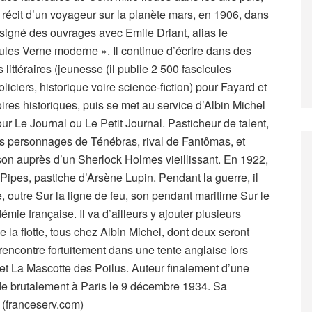
écit d’un voyageur sur la planète mars, en 1906, dans
osigné des ouvrages avec Emile Driant, alias le
« Jules Verne moderne ». Il continue d’écrire dans des
ittéraires (jeunesse (il publie 2 500 fascicules
liciers, historique voire science-fiction) pour Fayard et
oires historiques, puis se met au service d’Albin Michel
ur Le Journal ou Le Petit Journal. Pasticheur de talent,
 les personnages de Ténébras, rival de Fantômas, et
on auprès d’un Sherlock Holmes vieillissant. En 1922,
 Pipes, pastiche d’Arsène Lupin. Pendant la guerre, il
 outre Sur la ligne de feu, son pendant maritime Sur le
mie française. Il va d’ailleurs y ajouter plusieurs
 la flotte, tous chez Albin Michel, dont deux seront
l rencontre fortuitement dans une tente anglaise lors
et La Mascotte des Poilus. Auteur finalement d’une
e brutalement à Paris le 9 décembre 1934. Sa
 (franceserv.com)