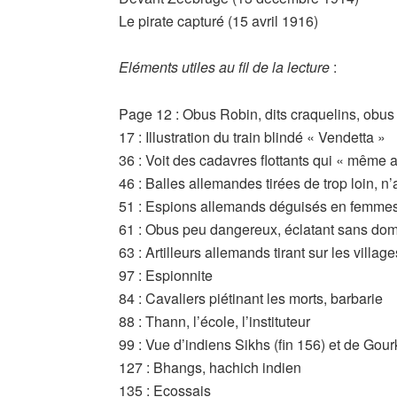
Le pirate capturé (15 avril 1916)
Eléments utiles au fil de la lecture
:
Page 12 : Obus Robin, dits craquelins, obus
17 : Illustration du train blindé « Vendetta »
36 : Voit des cadavres flottants qui « même ap
46 : Balles allemandes tirées de trop loin, 
51 : Espions allemands déguisés en femme
61 : Obus peu dangereux, éclatant sans do
63 : Artilleurs allemands tirant sur les villag
97 : Espionnite
84 : Cavaliers piétinant les morts, barbarie
88 : Thann, l’école, l’instituteur
99 : Vue d’indiens Sikhs (fin 156) et de Gou
127 : Bhangs, hachich indien
135 : Ecossais