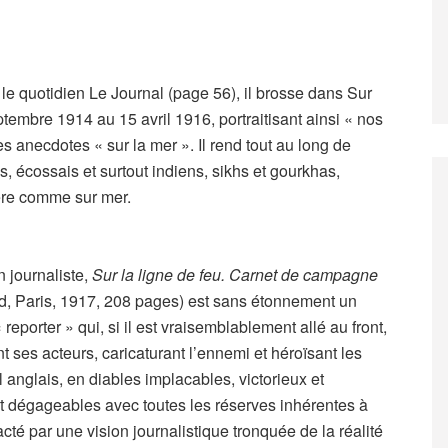
 le quotidien Le Journal (page 56), il brosse dans Sur
ptembre 1914 au 15 avril 1916, portraitisant ainsi « nos
es anecdotes « sur la mer ». Il rend tout au long de
 écossais et surtout indiens, sikhs et gourkhas,
rière comme sur mer.
n journaliste,
Sur la ligne de feu. Carnet de campagne
d, Paris, 1917, 208 pages) est sans étonnement un
eporter » qui, si il est vraisemblablement allé au front,
nt ses acteurs, caricaturant l’ennemi et héroïsant les
l anglais, en diables implacables, victorieux et
nt dégageables avec toutes les réserves inhérentes à
pacté par une vision journalistique tronquée de la réalité