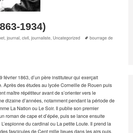
1863-1934)
Tags
et, journal
,
civil
,
journaliste
,
Uncategorized
bourrage de
février 1863, d’un père instituteur qui exerçait
ie. Après des études au lycée Corneille de Rouen puis
ient maître répétiteur avant de s’orienter vers le
une dizaine d’années, notamment pendant la période de
mme La Nation ou Le Soir. Il publie son premier
un roman de cape et d’épée, puis se lance ensuite
 L’espionne du cardinal ou La petite Loute. Il prend la
des fascicules de Cent mille lieues dans les airs puis,