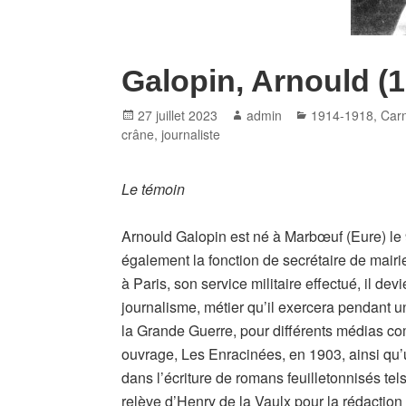
Galopin, Arnould (
Posted
Author
Categories
27 juillet 2023
admin
1914-1918
,
Carn
on
crâne
,
journaliste
Le témoin
Arnould Galopin est né à Marbœuf (Eure) le 9 
également la fonction de secrétaire de mair
à Paris, son service militaire effectué, il dev
journalisme, métier qu’il exercera pendant 
la Grande Guerre, pour différents médias co
ouvrage, Les Enracinées, en 1903, ainsi qu’
dans l’écriture de romans feuilletonnisés tels
relève d’Henry de la Vaulx pour la rédaction 