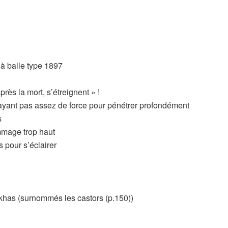
 à balle type 1897
rès la mort, s’étreignent » !
n’ayant pas assez de force pour pénétrer profondément
s
mmage trop haut
es pour s’éclairer
rkhas (surnommés les castors (p.150))