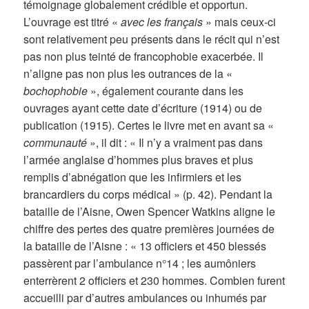
témoignage globalement crédible et opportun.
L’ouvrage est titré «
avec les français
» mais ceux-ci
sont relativement peu présents dans le récit qui n’est
pas non plus teinté de francophobie exacerbée. Il
n’aligne pas non plus les outrances de la «
bochophobie
», également courante dans les
ouvrages ayant cette date d’écriture (1914) ou de
publication (1915). Certes le livre met en avant sa «
communauté
», il dit : « Il n’y a vraiment pas dans
l’armée anglaise d’hommes plus braves et plus
remplis d’abnégation que les infirmiers et les
brancardiers du corps médical » (p. 42). Pendant la
bataille de l’Aisne, Owen Spencer Watkins aligne le
chiffre des pertes des quatre premières journées de
la bataille de l’Aisne : « 13 officiers et 450 blessés
passèrent par l’ambulance n°14 ; les aumôniers
enterrèrent 2 officiers et 230 hommes. Combien furent
accueilli par d’autres ambulances ou inhumés par