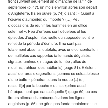
front survient seulement un dimanche de la fin de
septembre (p. 47), un mois environ après son départ
d’Angleterre. Il s’en ouvre (p. 74) disant : « Quant à
l’œuvre d’aumônier, qu’importe ? (…) Peu
d’occasions de réunir les hommes en un office
solennel ». Peu d’erreurs sont décelées et les
épisodes d’espionnite, réelle ou supposée, sont le
reflet de la période d’écriture. Il ne sont pas
totalement absents toutefois, avec une concentration
de multiples cas rapportés (allemands déguisés,
signaux lumineux, nuages de fumée ; ailes de
moulins, trahison des habitants) (page 81). Existent
aussi de rares exagérations (comme ce soldat blessé
d’une balle « pénétrant dans la nuque (..) (et)
ressorti[e] par la bouche » qui s’exprime aussi
héroïquement que sans séquelle !) (page 69) ou ces
tireurs allemands embusqués dans les lignes
anglaises (p. 86), ne gêne pas fondamentalement le