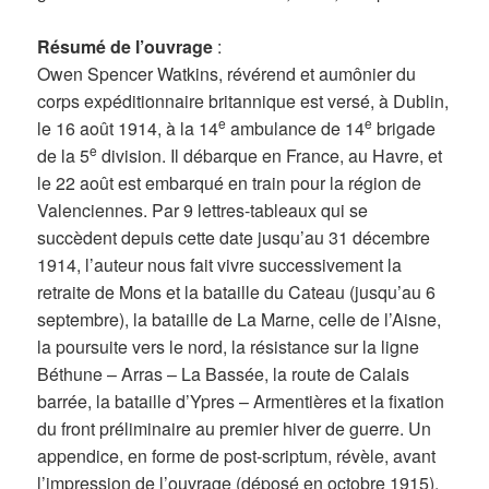
Résumé de l’ouvrage
:
Owen Spencer Watkins, révérend et aumônier du
corps expéditionnaire britannique est versé, à Dublin,
e
e
le 16 août 1914, à la 14
ambulance de 14
brigade
e
de la 5
division. Il débarque en France, au Havre, et
le 22 août est embarqué en train pour la région de
Valenciennes. Par 9 lettres-tableaux qui se
succèdent depuis cette date jusqu’au 31 décembre
1914, l’auteur nous fait vivre successivement la
retraite de Mons et la bataille du Cateau (jusqu’au 6
septembre), la bataille de La Marne, celle de l’Aisne,
la poursuite vers le nord, la résistance sur la ligne
Béthune – Arras – La Bassée, la route de Calais
barrée, la bataille d’Ypres – Armentières et la fixation
du front préliminaire au premier hiver de guerre. Un
appendice, en forme de post-scriptum, révèle, avant
l’impression de l’ouvrage (déposé en octobre 1915),