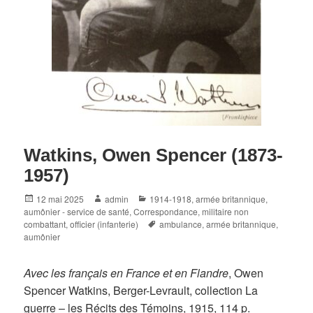
Watkins, Owen Spencer (1873-
1957)
Posted
Author
Categories
12 mai 2025
admin
1914-1918
,
armée britannique
,
on
aumônier - service de santé
,
Correspondance
,
militaire non
Tags
combattant
,
officier (infanterie)
ambulance
,
armée britannique
,
aumônier
Avec les français en France et en Flandre
, Owen
Spencer Watkins, Berger-Levrault, collection La
guerre – les Récits des Témoins, 1915, 114 p.