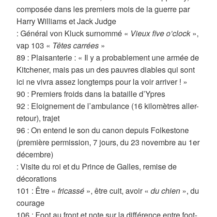
composée dans les premiers mois de la guerre par
Harry Williams et Jack Judge
: Général von Kluck surnommé «
Vieux five o’clock
»,
vap 103 «
Têtes carrées
»
89 : Plaisanterie : « Il y a probablement une armée de
Kitchener, mais pas un des pauvres diables qui sont
ici ne vivra assez longtemps pour la voir arriver ! »
90 : Premiers froids dans la bataille d’Ypres
92 : Eloignement de l’ambulance (16 kilomètres aller-
retour), trajet
96 : On entend le son du canon depuis Folkestone
(première permission, 7 jours, du 23 novembre au 1er
décembre)
: Visite du roi et du Prince de Galles, remise de
décorations
101 : Être «
fricassé
», être cuit, avoir «
du chien
», du
courage
106 : Foot au front et note sur la différence entre foot-