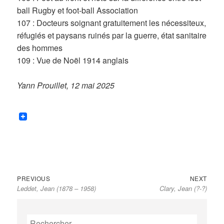
ball Rugby et foot-ball Association
107 : Docteurs soignant gratuitement les nécessiteux,
réfugiés et paysans ruinés par la guerre, état sanitaire
des hommes
109 : Vue de Noël 1914 anglais
Yann Prouillet, 12 mai 2025
Previous
Next
Navigation
PREVIOUS
NEXT
Leddet, Jean (1878 – 1958)
Clary, Jean (?-?)
post:
post:
de
l’article
Rechercher :