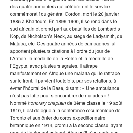
des quatre aumôniers qui célébrèrent le service
commémoratif du général Gordon, mort le 26 janvier
1885 à Khartoum. En 1899-1900, il se rend dans le
sud africain et prend part aux batailles de Lombard’s
Kop, de Nicholson’s Neck, au siège de Ladysmith, de
Majuba, etc. Ces quatre années de campagnes lui
apportent plusieurs citations à l’ordre du jour de
l’Armée, la médaille de la Reine et la médaille de
l’Egypte, avec plusieurs agrafes. Il attrape
manifestement en Afrique une malaria qui le rattrape
sur le front. Il parvient toutefois, par ses relations, à
éviter l’hôpital de la Base, disant : « Une ambulance
n’est pas faite pour s’encombrer de malades » !
Nommé
honorary chaplain
de 3ème classe le 19 août
1910, il est délégué à la conférence œcuménique de
Toronto et aumônier du corps expéditionnaire
britannique en 1914, promu à la second classe, ayant
rang de lieutenant-colonel. Bien qu’il n’en parle pas