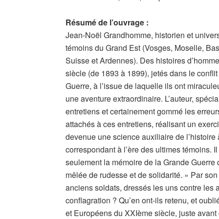
Résumé de l’ouvrage :
Jean-Noël Grandhomme, historien et universi
témoins du Grand Est (Vosges, Moselle, Bas
Suisse et Ardennes). Des histoires d’homme
siècle (de 1893 à 1899), jetés dans le confl
Guerre, à l’issue de laquelle ils ont miracul
une aventure extraordinaire. L’auteur, spéci
entretiens et certainement gommé les erreur
attachés à ces entretiens, réalisant un exerci
devenue une science auxiliaire de l’histoire
correspondant à l’ère des ultimes témoins. Il
seulement la mémoire de la Grande Guerre qu
mêlée de rudesse et de solidarité. » Par son
anciens soldats, dressés les uns contre les au
conflagration ? Qu’en ont-ils retenu, et oubli
et Européens du XXIème siècle, juste avant d