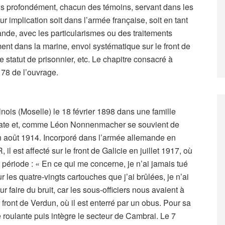
us profondément, chacun des témoins, servant dans les
 implication soit dans l’armée française, soit en tant
ande, avec les particularismes ou des traitements
ment dans la marine, envoi systématique sur le front de
 statut de prisonnier, etc. Le chapitre consacré à
78 de l’ouvrage.
ois (Moselle) le 18 février 1898 dans une famille
clate et, comme Léon Nonnenmacher se souvient de
, en août 1914. Incorporé dans l’armée allemande en
, il est affecté sur le front de Galicie en juillet 1917, où
e période : « En ce qui me concerne, je n’ai jamais tué
 les quatre-vingts cartouches que j’ai brûlées, je n’ai
ur faire du bruit, car les sous-officiers nous avaient à
 du front de Verdun, où il est enterré par un obus. Pour sa
 roulante puis intègre le secteur de Cambrai. Le 7