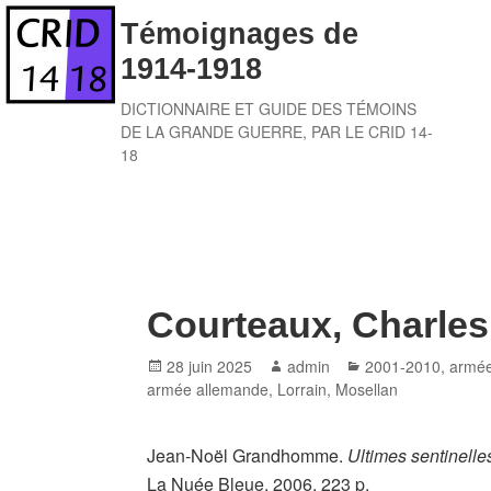
Skip
Témoignages de
to
1914-1918
content
DICTIONNAIRE ET GUIDE DES TÉMOINS
DE LA GRANDE GUERRE, PAR LE CRID 14-
18
Courteaux, Charles
Posted
Author
Categories
28 juin 2025
admin
2001-2010
,
armée
on
armée allemande
,
Lorrain
,
Mosellan
Jean-Noël Grandhomme.
Ultimes sentinelle
La Nuée Bleue, 2006, 223 p.