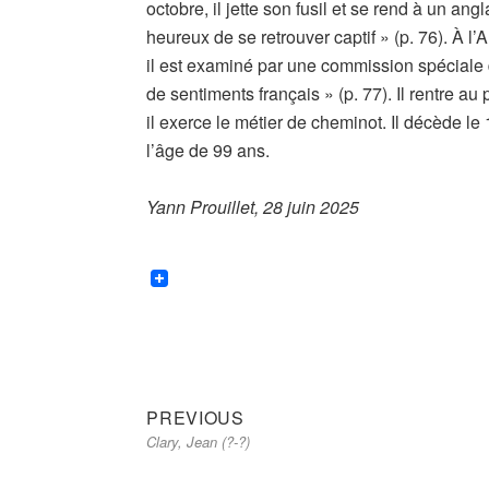
octobre, il jette son fusil et se rend à un ang
heureux de se retrouver captif » (p. 76). À l’
il est examiné par une commission spéciale de
de sentiments français » (p. 77). Il rentre au
il exerce le métier de cheminot. Il décède 
l’âge de 99 ans.
Yann Prouillet, 28 juin 2025
Previous
Navigation
PREVIOUS
Clary, Jean (?-?)
post:
de
l’article