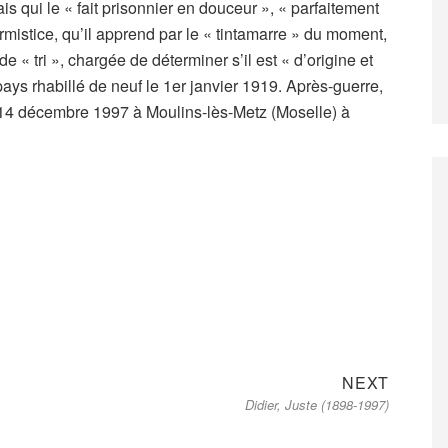
lais qui le « fait prisonnier en douceur », « parfaitement
Armistice, qu’il apprend par le « tintamarre » du moment,
 « tri », chargée de déterminer s’il est « d’origine et
 pays rhabillé de neuf le 1er janvier 1919. Après-guerre,
le 14 décembre 1997 à Moulins-lès-Metz (Moselle) à
Next
NEXT
Didier, Juste (1898-1997)
post: