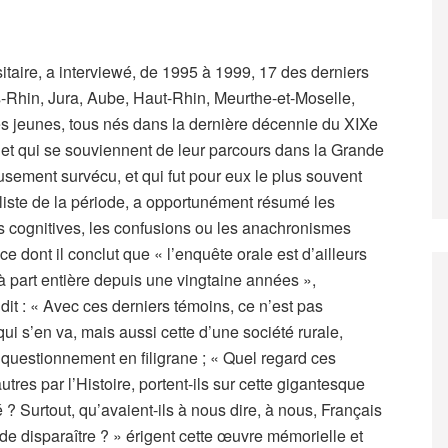
taire, a interviewé, de 1995 à 1999, 17 des derniers
-Rhin, Jura, Aube, Haut-Rhin, Meurthe-et-Moselle,
s jeunes, tous nés dans la dernière décennie du XIXe
it et qui se souviennent de leur parcours dans la Grande
eusement survécu, et qui fut pour eux le plus souvent
aliste de la période, a opportunément résumé les
s cognitives, les confusions ou les anachronismes
ce dont il conclut que « l’enquête orale est d’ailleurs
 à part entière depuis une vingtaine années »,
 dit : « Avec ces derniers témoins, ce n’est pas
i s’en va, mais aussi cette d’une société rurale,
 questionnement en filigrane ; « Quel regard ces
tres par l’Histoire, portent-ils sur cette gigantesque
é ? Surtout, qu’avaient-ils à nous dire, à nous, Français
e disparaître ? » érigent cette œuvre mémorielle et