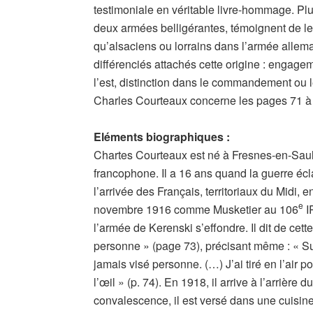
testimoniale en véritable livre-hommage. Pl
deux armées belligérantes, témoignent de leur
qu’alsaciens ou lorrains dans l’armée allem
différenciés attachés cette origine : engage
l’est, distinction dans le commandement ou le
Charles Courteaux concerne les pages 71 à 
Eléments biographiques :
Chartes Courteaux est né à Fresnes-en-Sauln
francophone. Il a 16 ans quand la guerre é
l’arrivée des Français, territoriaux du Midi
e
novembre 1916 comme Musketier au 106
IR
l’armée de Kerenski s’effondre. Il dit de cett
personne » (page 73), précisant même : « Sur
jamais visé personne. (…) J’ai tiré en l’air po
l’œil » (p. 74). En 1918, il arrive à l’arrière
convalescence, il est versé dans une cuisine