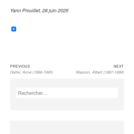
Yann Prouillet, 28 juin 2025
Previous
Next
Navigation
PREVIOUS
NEXT
Halter, Aimé (1898-1995)
Masson, Albert (1897-1999)
post:
post:
de
l’article
Rechercher :