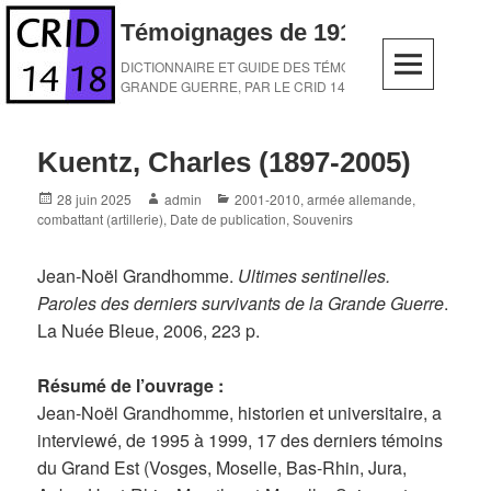
Skip
Témoignages de 1914-1918
to
content
DICTIONNAIRE ET GUIDE DES TÉMOINS DE LA
GRANDE GUERRE, PAR LE CRID 14-18
Kuentz, Charles (1897-2005)
Posted
Author
Categories
28 juin 2025
admin
2001-2010
,
armée allemande
,
on
combattant (artillerie)
,
Date de publication
,
Souvenirs
Jean-Noël Grandhomme.
Ultimes sentinelles.
Paroles des derniers survivants de la Grande Guerre
.
La Nuée Bleue, 2006, 223 p.
Résumé de l’ouvrage :
Jean-Noël Grandhomme, historien et universitaire, a
interviewé, de 1995 à 1999, 17 des derniers témoins
du Grand Est (Vosges, Moselle, Bas-Rhin, Jura,