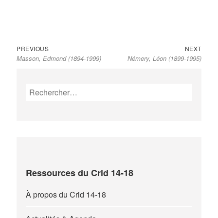
Previous
Next
Navigation
PREVIOUS
NEXT
Masson, Edmond (1894-1999)
Némery, Léon (1899-1995)
post:
post:
de
l’article
Rechercher :
Ressources du Crid 14-18
À propos du Crid 14-18