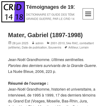
Skip
Témoignages de 1914-1918
to
content
DICTIONNAIRE ET GUIDE DES TÉMOINS DE LA
GRANDE GUERRE, PAR LE CRID 14-18
Mater, Gabriel (1897-1998)
Posted
Author
Categories
28 juin 2025
admin
2001-2010
,
54e RAC
,
combattant
on
Tags
(artillerie)
,
Date de publication
,
Souvenirs
Artilleur
,
Lorrain
Jean-Noël Grandhomme.
Ultimes sentinelles.
Paroles des derniers survivants de la Grande Guerre
.
La Nuée Bleue, 2006, 223 p.
Résumé de l’ouvrage :
Jean-Noël Grandhomme, historien et universitaire, a
interviewé, de 1995 à 1999, 17 des derniers témoins
du Grand Est (Vosges, Moselle, Bas-Rhin, Jura,