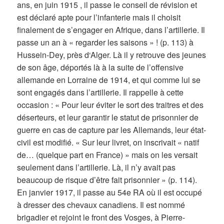
ans, en juin 1915 , il passe le conseil de révision et
est déclaré apte pour l’infanterie mais il choisit
finalement de s’engager en Afrique, dans l’artillerie. Il
passe un an à « regarder les saisons » ! (p. 113) à
Hussein-Dey, près d‘Alger. Là il y retrouve des jeunes
de son âge, déportés là à la suite de l’offensive
allemande en Lorraine de 1914, et qui comme lui se
sont engagés dans l’artillerie. Il rappelle à cette
occasion : « Pour leur éviter le sort des traitres et des
déserteurs, et leur garantir le statut de prisonnier de
guerre en cas de capture par les Allemands, leur état-
civil est modifié. « Sur leur livret, on inscrivait « natif
de… (quelque part en France) » mais on les versait
seulement dans l’artillerie. Là, il n’y avait pas
beaucoup de risque d’être fait prisonnier » (p. 114).
En janvier 1917, il passe au 54e RA où il est occupé
à dresser des chevaux canadiens. Il est nommé
brigadier et rejoint le front des Vosges, à Pierre-