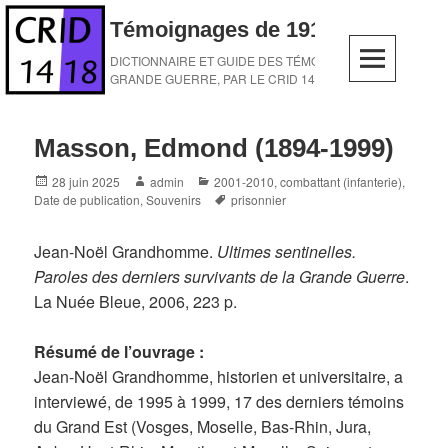
Skip
Témoignages de 1914-1918
to
content
DICTIONNAIRE ET GUIDE DES TÉMOINS DE LA
GRANDE GUERRE, PAR LE CRID 14-18
Masson, Edmond (1894-1999)
Posted
Author
Categories
28 juin 2025
admin
2001-2010
,
combattant (infanterie)
,
on
Tags
Date de publication
,
Souvenirs
prisonnier
Jean-Noël Grandhomme.
Ultimes sentinelles.
Paroles des derniers survivants de la Grande Guerre
.
La Nuée Bleue, 2006, 223 p.
Résumé de l’ouvrage :
Jean-Noël Grandhomme, historien et universitaire, a
interviewé, de 1995 à 1999, 17 des derniers témoins
du Grand Est (Vosges, Moselle, Bas-Rhin, Jura,