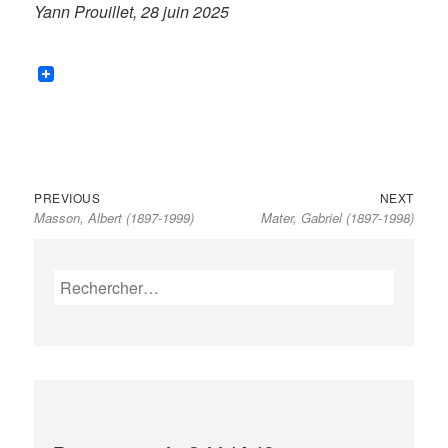
Yann Prouillet, 28 juin 2025
Previous
Next
Navigation
PREVIOUS
NEXT
Masson, Albert (1897-1999)
Mater, Gabriel (1897-1998)
post:
post:
de
l’article
Rechercher :