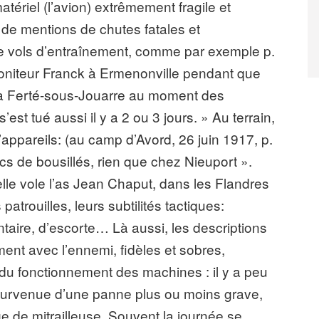
matériel (l’avion) extrêmement fragile et
 de mentions de chutes fatales et
 de vols d’entraînement, comme par exemple p.
moniteur Franck à Ermenonville pendant que
la Ferté-sous-Jouarre au moment des
st tué aussi il y a 2 ou 3 jours. » Au terrain,
pareils: (au camp d’Avord, 26 juin 1917, p.
incs de bousillés, rien que chez Nieuport ».
elle vole l’as Jean Chaput, dans les Flandres
 patrouilles, leurs subtilités tactiques:
ntaire, d’escorte… Là aussi, les descriptions
nt avec l’ennemi, fidèles et sobres,
 du fonctionnement des machines : il y a peu
 survenue d’une panne plus ou moins grave,
de mitrailleuse. Souvent la journée se