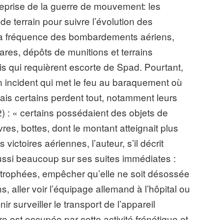
 reprise de la guerre de mouvement: les
e terrain pour suivre l’évolution des
 la fréquence des bombardements aériens,
es, dépôts de munitions et terrains
s qui requièrent escorte de Spad. Pourtant,
un incident qui met le feu au baraquement où
mais certains perdent tout, notamment leurs
2) : « certains possédaient des objets de
vres, bottes, dont le montant atteignait plus
victoires aériennes, l’auteur, s’il décrit
ussi beaucoup sur ses suites immédiates :
des trophées, empêcher qu’elle ne soit désossée
, aller voir l’équipage allemand à l’hôpital ou
nir surveiller le transport de l’appareil
re est occupée par cette activité frénétique et