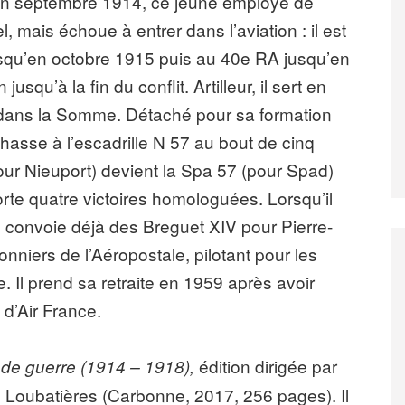
En septembre 1914, ce jeune employé de
mais échoue à entrer dans l’aviation : il est
 jusqu’en octobre 1915 puis au 40e RA jusqu’en
jusqu’à la fin du conflit. Artilleur, il sert en
dans la Somme. Détaché pour sa formation
 chasse à l’escadrille N 57 au bout de cinq
our Nieuport) devient la Spa 57 (pour Spad)
orte quatre victoires homologuées. Lorsqu’il
l convoie déjà des Breguet XIV pour Pierre-
nniers de l’Aéropostale, pilotant pour les
. Il prend sa retraite en 1959 après avoir
 d’Air France.
édition dirigée par
e de guerre (1914 – 1918),
s Loubatières (Carbonne, 2017, 256 pages). Il