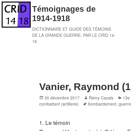
Skip
Témoignages de
to
1914-1918
content
DICTIONNAIRE ET GUIDE DES TÉMOINS
DE LA GRANDE GUERRE, PAR LE CRID 14-
18
Vanier, Raymond (1
Posted
Author
Cate
30 décembre 2017
Rémy Cazals
13e
on
Tags
combattant (artillerie)
bombardement
,
guerre
1. Le témoin