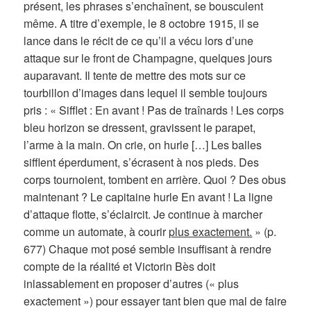
présent, les phrases s’enchaînent, se bousculent
même. A titre d’exemple, le 8 octobre 1915, il se
lance dans le récit de ce qu’il a vécu lors d’une
attaque sur le front de Champagne, quelques jours
auparavant. Il tente de mettre des mots sur ce
tourbillon d’images dans lequel il semble toujours
pris : « Sifflet : En avant ! Pas de traînards ! Les corps
bleu horizon se dressent, gravissent le parapet,
l’arme à la main. On crie, on hurle […] Les balles
sifflent éperdument, s’écrasent à nos pieds. Des
corps tournoient, tombent en arrière. Quoi ? Des obus
maintenant ? Le capitaine hurle En avant ! La ligne
d’attaque flotte, s’éclaircit. Je continue à marcher
comme un automate, à courir
plus exactement.
» (p.
677) Chaque mot posé semble insuffisant à rendre
compte de la réalité et Victorin Bès doit
inlassablement en proposer d’autres (« plus
exactement
») pour essayer tant bien que mal de faire